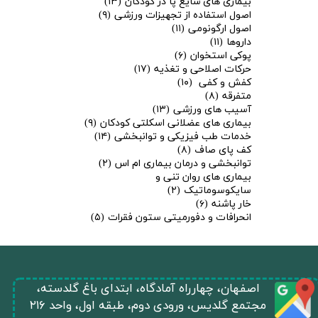
بیماری های شایع پا در کودکان
(۱۳)
اصول استفاده از تجهیزات ورزشی
(۹)
اصول ارگونومی
(۱۱)
داروها
(۱۱)
پوکی استخوان
(۶)
حرکات اصلاحی و تغذیه
(۱۷)
کفش و کفی
(۱۰)
متفرقه
(۸)
آسیب های ورزشی
(۱۳)
بیماری های عضلانی اسکلتی کودکان
(۹)
خدمات طب فیزیکی و توانبخشی
(۱۴)
کف پای صاف
(۸)
توانبخشی و درمان بیماری ام اس
(۲)
بیماری های روان تنی و
سایکوسوماتیک
(۲)
خار پاشنه
(۶)
انحرافات و دفورمیتی ستون فقرات
(۵)
​اصفهان، چهارراه آمادگاه، ابتدای باغ گلدسته،
مجتمع گلدیس، ورودی دوم، طبقه اول، واحد ۲۱۶