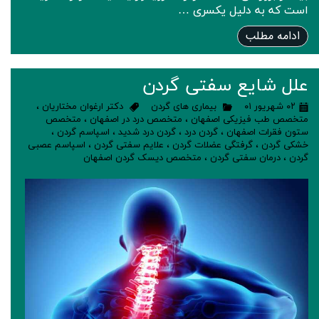
است که به دلیل یکسری …
ادامه مطلب
علل شایع سفتی گردن
۰۲ شهریور ۰۱
بیماری های گردن
دکتر ارغوان مختاریان
،
متخصص طب فیزیکی اصفهان
،
متخصص درد در اصفهان
،
متخصص
ستون فقرات اصفهان
،
گردن درد
،
گردن درد شدید
،
اسپاسم گردن
،
خشکی گردن
،
گرفتگی عضلات گردن
،
علایم سفتی گردن
،
اسپاسم عصبی
گردن
،
درمان سفتی گردن
،
متخصص دیسک گردن اصفهان