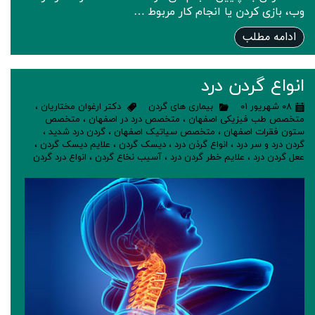
وب، بازی کردن یا انجام کار مربوط …
ادامه مطلب
انواع گردن درد
۰۸ شهریور ۰۱
بیماری های گردن
دکتر ارغوان مختاریان
،
متخصص طب فیزیکی اصفهان
،
متخصص درد در اصفهان
،
متخصص
ستون فقرات اصفهان
،
متخصص سیاتیک اصفهان
،
گردن درد شدید
،
گردن درد و سر درد
،
انواع گرذن درد
،
دیسک گردن
،
علایم دیسک گردن
،
ععل گردن درد
،
علایم خطر گردن درد
،
آسیب نخاع گردن
،
انواع درد گردن