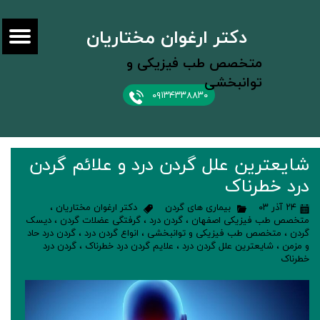
دکتر ارغوان مختاریان
متخصص طب فیزیکی و
توانبخشی
۰۹۱۳۴۳۳۸۸۳۰
شایعترین علل گردن‌ درد و علائم گردن
درد خطرناک
۲۴ آذر ۰۳
بیماری های گردن
دکتر ارغوان مختاریان
،
متخصص طب فیزیکی اصفهان
،
گردن درد
،
گرفتگی عضلات گردن
،
دیسک
گردن
،
متخصص طب فیزیکی و توانبخشی
،
انواع گردن درد
،
گردن درد حاد
و مزمن
،
شایعترین علل گردن درد
،
علایم گردن درد خطرناک
،
گردن درد
خطرناک