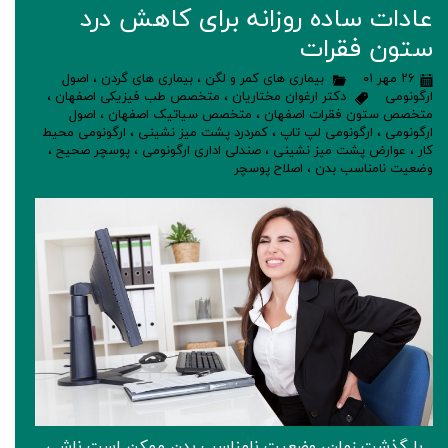
عادات ساده روزانه برای کاهش درد
ستون فقرات
۲۶ مهر ۰۱
بیماری های کمر و لگن
،
بیماری های گردن
،
اصول
ارگونومی
دکتر ارغوان مختاریان
،
متخصص طب فیزیکی اصفهان
،
متخصص ستون فقرات اصفهان
،
متخصص سیاتیک اصفهان
،
اصول
ارگونومی
،
ارگونومی لپ تاپ
،
کمردرد پشت میز نشینی
،
ارگونومی محیط
کار
،
عوارض پشت میز نشینی
،
صندلی اداری ارگونومی
،
پوسچر صحیح
،
وضعیت نامناسب بدن
،
اصلاح پوسچر
با گذشت زمان، وضعیت نامناسب بدن ممکن است ناشی