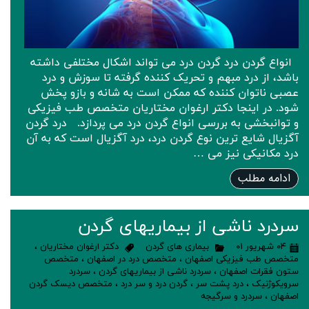
انواع گردن درد گردن درد می تواند اشکال مختلفی داشته
باشد، از درد مبهم و تحریک کننده گرفته تا سوزش و درد
عصبی ناتوان کننده که ممکن است به شانه و بازو پخش
شود. در اینجا دکتر ارغوان مختاریان متخصص طب فیزیکی
و توانبخشی به بررسی انواع گردن درد می پردازد. درد گردن
آگزیال شایع ترین نوع گردن درد، درد آگزیال است که به آن
درد مکانیکی نیز می …
ادامه مطلب
سردرد ناشی از بیماریهای گردن
۰۴ شهریور ۰۱
بیماری های گردن
دکتر ارغوان مختاریان
،
متخصص طب فیزیکی اصفهان
،
متخصص درد در اصفهان
،
متخصص
ستون فقرات اصفهان
،
سردرد ناشی از بیماریهای گردن
،
سردرد
سرویکوژنیک
،
درد پشت سر
،
گردن درد و سر درد
،
متخصص دیسک گردن
اصفهان
،
سردرد و سرگیجه