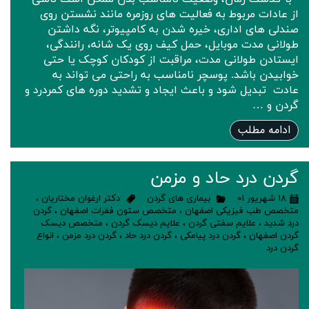
از عادات مربوط به فعالیت های روزمره مانند نشستن روی
صندلی های اداری، خیره شدن به کامپیوتر، نگه داشتن
طولانی مدت موبایل، حمل کیف روی یک شانه، رانندگی،
ایستادن طولانی مدت، مراقبت از کودکان کوچک یا حتی
خوابیدن باشد. پوسچر نامناسب به راحتی می تواند به
عادت تبدیل شود و باعث ایجاد و تشدید دوره های کمردرد و
گردن و …
ادامه مطلب
گردن درد حاد و مزمن
۱۸ شهریور ۰۱
بیماری های گردن
دکتر ارغوان مختاریان
،
متخصص طب فیزیکی اصفهان
،
متخصص ستون فقرات اصفهان
،
گردن
درد شدید
،
علایم سفتی گردن
،
علایم دیسک گردن
،
متخصص دیسک
گردن اصفهان
،
گردن درد پیامکی
،
گردن درد حاد
،
گردن درد مزمن
،
انواع
گردن درد