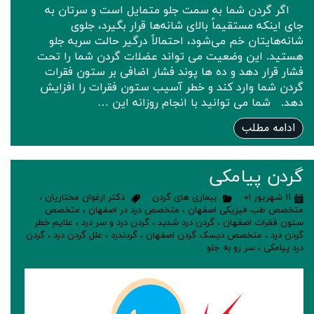
اگر گردن شما به سمت جلو متمایل است و سرتان به
جای اینکه مستقیماً بالای شانه‌ها قرار بگیرد، جلوی
شانه‌هایتان خم می‌شود، احتمالاً درگیر حالت سربه جلو
هستید. این وضعیت می تواند عضلات گردن شما را تحت
فشار قرار دهد و ده ها پوند فشار اضافی بر ستون فقرات
گردن شما وارد کند و خطر آسیب ستون فقرات را افزایش
دهد. شما می توانید با انجام روزانه این …
ادامه مطلب
گردن پیامکی
۱۱ شهریور ۰۱
بیماری های گردن
دکتر ارغوان مختاریان
،
متخصص طب فیزیکی اصفهان
،
متخصص درد در اصفهان
،
متخصص
ستون فقرات اصفهان
،
گردن درد شدید
،
گردن درد و سر درد
،
علایم خطر
گردن درد
،
متخصص دیسک گردن اصفهان
،
گردندرد
،
علل گردن درد
،
گردن
درد پیامکی
،
سر رو به جلو