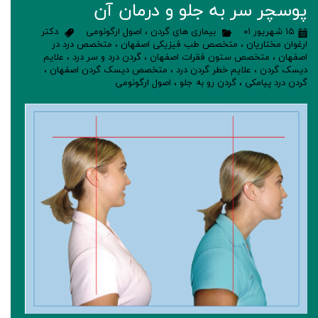
پوسچر سر به جلو و درمان آن
۱۵ شهریور ۰۱
بیماری های گردن
،
اصول ارگونومی
دکتر
ارغوان مختاریان
،
متخصص طب فیزیکی اصفهان
،
متخصص درد در
اصفهان
،
متخصص ستون فقرات اصفهان
،
گردن درد و سر درد
،
علایم
دیسک گردن
،
علایم خطر گردن درد
،
متخصص دیسک گردن اصفهان
،
گردن درد پیامکی
،
گردن رو به جلو
،
اصول ارگونومی