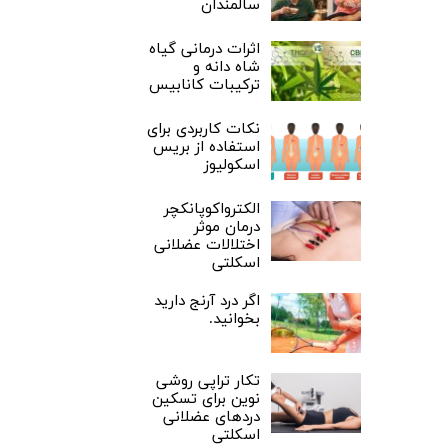
سالمندان
اثرات درمانی گیاه
شاه دانه و
ترکیبات کانابیس
نکات کاربردی برای
استفاده از بریس
اسکولیوز
الکترواکوپانکچر
درمان موثر
اختلالات عضلانی
اسکلتی
اگر درد آرنج دارید
بخوانید.
تکار تراپی روشی
نوین برای تسکین
دردهای عضلانی
اسکلتی