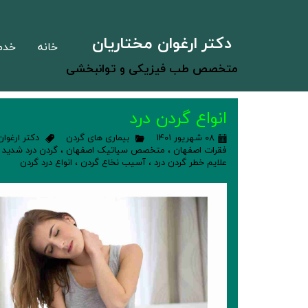
دکتر ارغوان مختاریان
خانه
خدم
متخصص طب فیزیکی و توانبخشی
انواع گردن درد
۰۸ شهریور ۱۴۰۱
بیماری های گردن
دکتر ارغوا
فقرات اصفهان
،
متخصص سیاتیک اصفهان
،
گردن درد شدید
،
علایم خطر گردن درد
،
آسیب نخاع گردن
،
انواع درد گردن