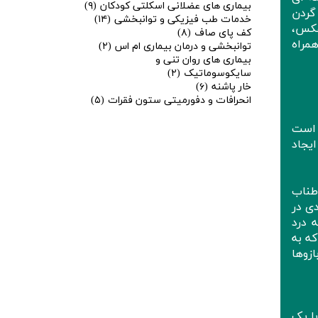
بیماری های عضلانی اسکلتی کودکان
(۹)
گردن
خدمات طب فیزیکی و توانبخشی
(۱۴)
عکس،
کف پای صاف
(۸)
همراه
توانبخشی و درمان بیماری ام اس
(۲)
بیماری های روان تنی و
سایکوسوماتیک
(۲)
خار پاشنه
(۶)
انحرافات و دفورمیتی ستون فقرات
(۵)
 است
یجاد
طناب
ی در
 درد
که به
زوها
ا یک