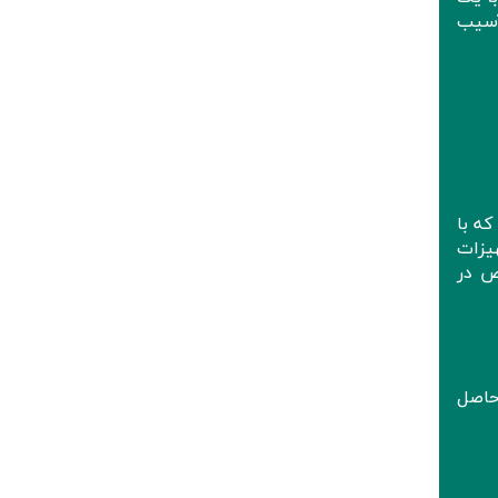
آسیب
ه با
هیزات
ص در
اصل