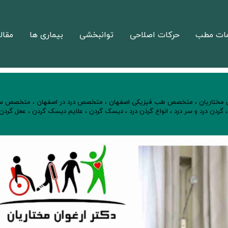
ات مطب
حرکات اصلاحی
توانبخشی
بیماری ها
مقال
ن مختاریان
،
متخصص طب فیزیکی اصفهان
،
متخصص درد در اصفهان
،
متخصص س
گردن درد و سر درد
،
انواع گرذن درد
،
دیسک گردن
،
علایم دیسک گردن
،
ععل گردن 