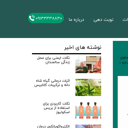
۰۹۱۳۴۳۳۸۸۳۰
ات
نوبت دهی
درباره ما
نوشته های اخیر
تون
نکات ایمنی برای محل
زندگی سالمندان
درد
،
اثرات درمانی گیاه شاه
دانه و ترکیبات کانابیس
نکات کاربردی برای
استفاده از بریس
اسکولیوز
الکترواکوپانکچر درمان