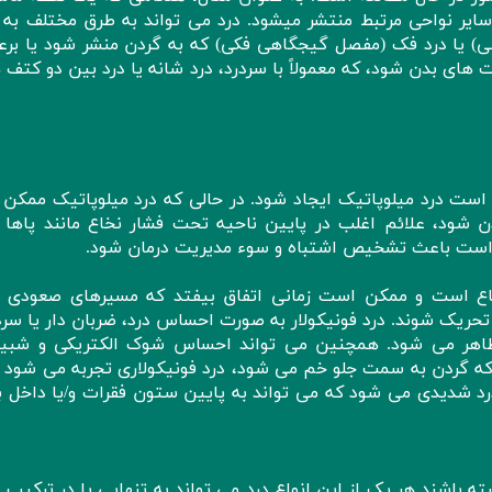
سایر نواحی مرتبط منتشر میشود. درد می تواند به طرق مختلف به 
قلبی) یا درد فک (مفصل گیجگاهی فکی) که به گردن منشر شود یا بر
 های بدن شود، که معمولاً با سردرد، درد شانه یا درد بین دو کتف 
ست درد میلوپاتیک ایجاد شود. در حالی که درد میلوپاتیک ممکن
ود، علائم اغلب در پایین ناحیه تحت فشار نخاع مانند پاها ا
 است باعث تشخیص اشتباه و سوء مدیریت درمان شود.
 نخاع است و ممکن است زمانی اتفاق بیفتد که مسیرهای صعودی 
حریک شوند. درد فونیکولار به صورت احساس درد، ضربان دار یا سرد
دن ظاهر می شود. همچنین می تواند احساس شوک الکتریکی و شبیه
نی که گردن به سمت جلو خم می شود، درد فونیکولاری تجربه می شود 
د شدیدی می شود که می تواند به پایین ستون فقرات و/یا داخل با
باشند هر یک از این انواع درد می تواند به تنهایی یا در ترکیب ب