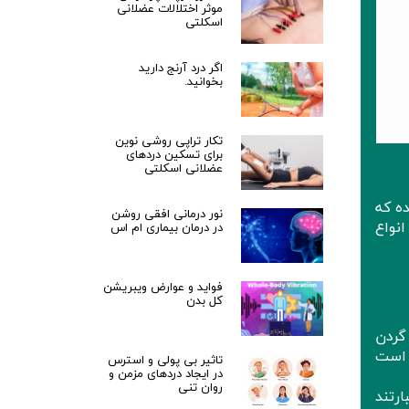
موثر اختلالات عضلانی
اسکلتی
اگر درد آرنج دارید
بخوانید.
تکار تراپی روشی نوین
برای تسکین دردهای
عضلانی اسکلتی
ه که
نور درمانی افقی روشن
نواع
در درمان بیماری ام اس
فواید و عوارض ویبریشن
کل بدن
گردن
 است
تاثیر بی پولی و استرس
در ایجاد دردهای مزمن و
روان تنی
رتند