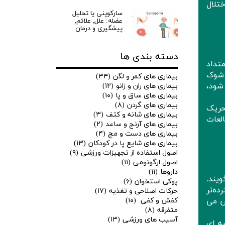
تلال
سارکوپنی یا تحلیل
عضله: علل, علائم,
پیشگیری و درمان
دسته بندی ها
تداد
 شوک
بیماری های کمر و لگن
(۳۴)
شود،
بیماری های ران و زانو
(۱۲)
بیماری های ساق و پا
(۱۰)
بیماری های گردن
(۸)
حریک
بیماری های شانه و کتف
(۳)
العات
بیماری های آرنج و ساعد
(۲)
بیماری های دست و مچ
(۴)
بیماری های شایع پا در کودکان
(۱۳)
اصول استفاده از تجهیزات ورزشی
(۹)
اصول ارگونومی
(۱۱)
داروها
(۱۱)
یند.
پوکی استخوان
(۶)
ده‌تر
حرکات اصلاحی و تغذیه
(۱۷)
کفش و کفی
(۱۰)
اس می
متفرقه
(۸)
آسیب های ورزشی
(۱۳)
ه ای