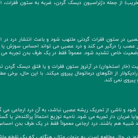
خریب) از جمله دژنراسیون دیسک گردن، ضربه به ستون فقرات، اخ
 عصبی در ستون فقرات گردنی ملتهب شود و باعث انتشار درد در ام
لار عصب را درگیر می کند و درد عصبی می تواند احساس سوزش یا
و وضعیت خاص تشدید شود. معمولاً فقط در یک طرف بدن تجربه می 
 (خار استخوان) در آرتروز ستون فقرات و یا فتق دیسک گردن ت
 رادیکولار از الگوهای درماتومال پیروی میکند. با این حال، برخی مط
 پیروی نمی کند.
 شود و ناشی از تحریک ریشه عصبی نباشد، به آن درد ارجاعی می گو
ضربان دار تجربه می شود. ناحیه توزیع احتمالاً پراکنده‌تر یا گستر
وانند شبیه هم باشند. درد ارجاعی معمولاً فقط در یک طرف بدن احس
ز در حال مطالعه است. به عنوان مثال، هنگامی که یک نقطه ماش