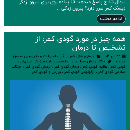
سوال شایع پاسخ میدهد: آیا پیاده روی برای بیرون زدگی
دیسک کمر ضرر دارد؟ بیرون زدگی …
ادامه مطلب
همه چیز در مورد گودی کمر: از
تشخیص تا درمان
۲۲ تیر ۰۳
بیماری های کمر و لگن
،
انحرافات و دفورمیتی ستون
فقرات
دکتر ارغوان مختاریان
،
متخصص طب فیزیکی اصفهان
،
گودی کمر
،
علایم گودی کمر
،
درمان گودی کمر
،
نرمش گودی کمر
،
حرکات
اصلاحی گودی کمر
،
ارگونومی گودی کمر
،
ورزش و گودی کمر