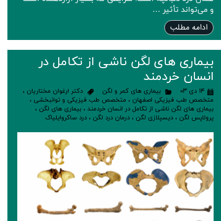
و می‌تواند تأثیر …
ادامه مطلب
بیماری های لگن ناشی از تکامل در
انسان خردمند
۱۴ دی ۰۳
بیماری های کمر و لگن
دکتر ارغوان مختاریان
،
متخصص طب فیزیکی اصفهان
،
متخصص طب فیزیکی و توانبخشی
،
بیماری های لگن ناشی از تکامل در انسان خردمند
،
بیماری های لگن
،
پرولاپس لگن
،
دیسپلازی لگن
،
درمان درد لگن
،
درد ساکروایلیاک