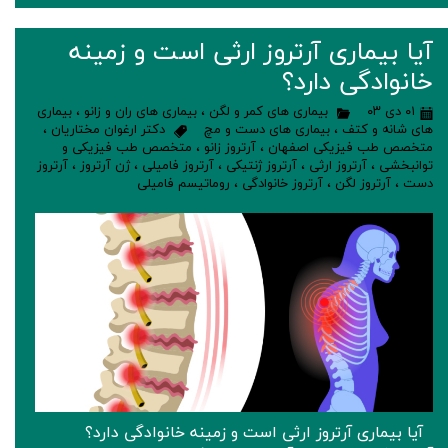
آیا بیماری آرتروز ارثی است و زمینه
خانوادگی دارد؟
۰۱ دی ۰۳
بیماری های کمر و لگن
،
بیماری های ران و زانو
،
بیماری
های شانه و کتف
،
بیماری های دست و مچ
دکتر ارغوان مختاریان
،
متخصص طب فیزیکی اصفهان
،
آرتروز زانو
،
متخصص طب فیزیکی و
توانبخشی
،
آرتروز ارثی
،
آرتروز ژنتیکی
،
آرتروز فامیلی
،
ژن آرتروز
،
آرتروز
دست
،
آرتروز لگن
،
آرتروز خانوادگی
،
روماتیسم فامیلی
آیا بیماری آرتروز ارثی است و زمینه خانوادگی دارد؟