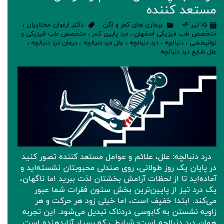
مستعد کننده
۱۵ تیر ۰۴
بیماری های کمر و لگن
دکتر ارغوان مختاریان
،
متخصص طب فیزیکی اصفهان
،
درد پایین کمر
،
متخصص طب فیزیکی و
توانبخشی
،
دنبالچه
،
درد دنبالچه
،
علل درد دنبالچه
،
درمان درد دنبالچه
،
علل شایع درد دنبالچه
درد دنبالچه: علل، علائم و عوامل مستعد کننده تصور کنید
در پایان یک روز طولانی، روی صندلی محبوبتان نشسته‌اید و
آماده‌اید تا از لحظات آرامش بخشتان لذت ببرید اما ناگهان،
یک درد تیز از پایین‌ترین بخش ستون فقرات شما عبور
می‌کند. ابتدا خفیف است، اما خیلی زود هر حرکت و هر
زاویه نشستن به کابوسی دردناک تبدیل می‌شود. این تجربه
همان درد دنبالچه است؛ شرایطی که بسیار آزاردهنده است