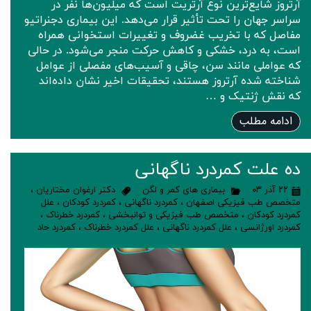
آرتروز شایع‌ترین نوع آرتریت است که میلیون‌ها نفر در
سراسر جهان را تحت تأثیر قرار می‌دهد. این بیماری دجنراتیو
مفاصل که با تخریب غضروف و تغییرات استخوانی همراه
است، به درد، خشکی و کاهش حرکت منجر می‌شود. در حالی
که عواملی مانند سن، چاقی و آسیب‌های مفصلی از عوامل
شناخته‌ شده آرتروز هستند، تحقیقات اخیر نشان داده‌اند
که نقش ژنتیک و …
ادامه مطلب
ده علت کمردرد ناگهانی
۲۲ آذر ۰۳
بیماری های کمر و لگن
دکتر ارغوان مختاریان
،
متخصص طب فیزیکی اصفهان
،
کمردرد ناگهانی
،
کمردرد کودکان
،
علل
کمردرد کودکان
،
متخصص طب فیزیکی و توانبخشی
،
کمردرد خطرناک
،
کمردرد اورژانسی
،
علل کمردرد ناگهانی
،
علل کمردرد خطرناک
،
کمردرد حاد