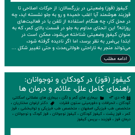
کیفوز (قوز) وضعیتی در بزرگسالان: از حرکات اصلاحی تا
قوزبند هوشمند آیا اغلب خمیده و رو به جلو نشسته اید، چه
در محل کار، چه هنگام استفاده از تلفن یا در فعالیت‌های
روزانه؟ این انحنای مداوم به جلو در قسمت بالای کمر، که به
عنوان کیفوز وضعیتی شناخته می‌شود، ممکن است در
ابتدا بی‌ضرر به نظر برسد، اما اگر نادیده گرفته شود،
می‌تواند منجر به ناراحتی طولانی‌مدت و حتی تغییر شکل …
ادامه مطلب
کیفوز (قوز) در کودکان و نوجوانان:
راهنمای کامل علل، علائم و درمان ها
۰۵ دی ۰۳
بیماری های کمر و لگن
،
بیماری های عضلانی اسکلتی
کودکان
،
انحرافات و دفورمیتی ستون فقرات
دکتر ارغوان مختاریان
،
متخصص طب فیزیکی اصفهان
،
متخصص طب فیزیکی و توانبخشی
،
قوز
کمر
،
قوز پشت
،
کیفوز کودکان
،
کیفوز نوجوانان
،
قوز کودک و نوجوانان
،
درمان قوز
،
قوزبند
،
بریس کیفوز