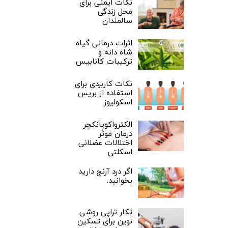
نکات ایمنی برای
محل زندگی
سالمندان
اثرات درمانی گیاه
شاه دانه و
ترکیبات کانابیس
نکات کاربردی برای
استفاده از بریس
اسکولیوز
الکترواکوپانکچر
درمان موثر
اختلالات عضلانی
اسکلتی
اگر درد آرنج دارید
بخوانید.
تکار تراپی روشی
نوین برای تسکین