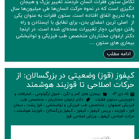
تکامل ستون فقرات انسان خردمند تغییر بزرگ و هیجان
انگیزی است که در نحوه حرکت انسان‌ها طی میلیون‌ها سال
و به تدریج اتفاق افتاده است. ستون فقرات به عنوان یکی
از اصلی ترین اعضای بدن، برای تطابق با ایستادن و راه
رفتن دوپایی دچار تغییرات عمده‌ای شده است. در اینجا
دکتر ارغوان مختاریان متخصص طب فیزیکی و توانبخشی
بیماری های ستون …
ادامه مطلب
کیفوز (قوز) وضعیتی در بزرگسالان: از
حرکات اصلاحی تا قوزبند هوشمند
۰۵ دی ۰۳
بیماری های کمر و لگن
،
اصول ارگونومی
،
انحرافات و
دفورمیتی ستون فقرات
دکتر ارغوان مختاریان
،
متخصص طب
فیزیکی اصفهان
،
متخصص طب فیزیکی و توانبخشی
،
قوز پشت
،
درمان
قوز
،
قوزبند
،
بریس کیفوز
،
کیفوز
،
کیفوز بزرگسالان
،
قوزبند هوشمند
،
حرکت اصلاحی کیفوز
،
ورزش اصلاحی قوز