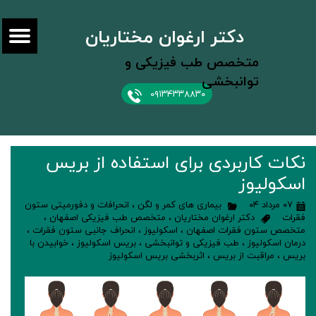
دکتر ارغوان مختاریان
متخصص طب فیزیکی و
توانبخشی
۰۹۱۳۴۳۳۸۸۳۰
نکات کاربردی برای استفاده از بریس
اسکولیوز
۰۷ مرداد ۰۴
بیماری های کمر و لگن
،
انحرافات و دفورمیتی ستون
فقرات
دکتر ارغوان مختاریان
،
متخصص طب فیزیکی اصفهان
،
متخصص ستون فقرات اصفهان
،
اسکولیوز
،
انحراف جانبی ستون فقرات
،
درمان اسکولیوز
،
طب فیزیکی و توانبخشی
،
بریس اسکولیوز
،
خوابیدن با
بریس
،
مراقبت از بریس
،
اثربخشی بریس اسکولیوز