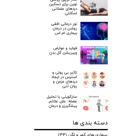
نوین برای تسکین
دردهای عضلانی
اسکلتی
نور درمانی افقی
روشن در درمان
بیماری ام اس
فواید و عوارض
ویبریشن کل بدن
تاثیر بی پولی و
استرس در ایجاد
دردهای مزمن و
روان تنی
سارکوپنی یا تحلیل
عضله: علل, علائم,
پیشگیری و درمان
دسته بندی ها
بیماری های کمر و لگن
(۳۴)