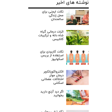
نوشته های اخیر
نکات ایمنی برای
محل زندگی
سالمندان
اثرات درمانی گیاه
شاه دانه و ترکیبات
کانابیس
نکات کاربردی برای
استفاده از بریس
اسکولیوز
الکترواکوپانکچر
درمان موثر
اختلالات عضلانی
اسکلتی
اگر درد آرنج دارید
بخوانید.
تکار تراپی روشی