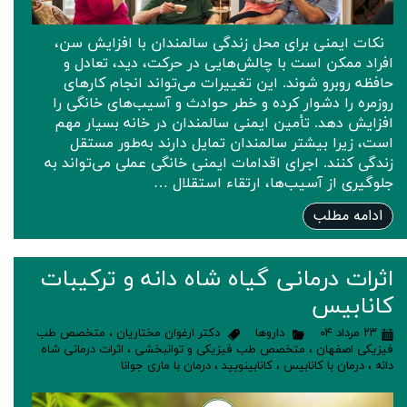
نکات ایمنی برای محل زندگی سالمندان با افزایش سن،
افراد ممکن است با چالش‌هایی در حرکت، دید، تعادل و
حافظه روبرو شوند. این تغییرات می‌تواند انجام کارهای
روزمره را دشوار کرده و خطر حوادث و آسیب‌های خانگی را
افزایش دهد. تأمین ایمنی سالمندان در خانه بسیار مهم
است، زیرا بیشتر سالمندان تمایل دارند به‌طور مستقل
زندگی کنند. اجرای اقدامات ایمنی خانگی عملی می‌تواند به
جلوگیری از آسیب‌ها، ارتقاء استقلال …
ادامه مطلب
اثرات درمانی گیاه شاه دانه و ترکیبات
کانابیس
۲۳ مرداد ۰۴
داروها
دکتر ارغوان مختاریان
،
متخصص طب
فیزیکی اصفهان
،
متخصص طب فیزیکی و توانبخشی
،
اثرات درمانی شاه
دانه
،
درمان با کانابیس
،
کانابینویید
،
درمان با ماری جوانا