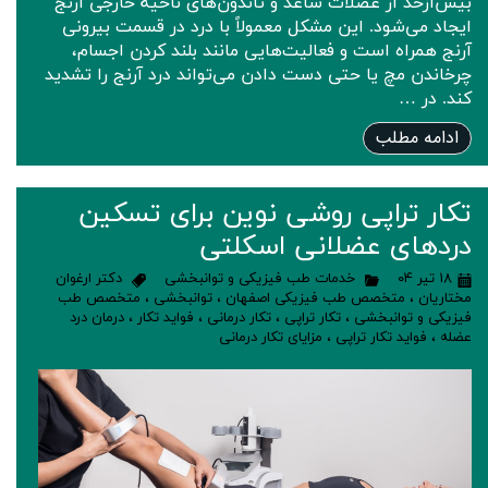
بیش‌ازحد از عضلات ساعد و تاندون‌های ناحیه خارجی آرنج
ایجاد می‌شود. این مشکل معمولاً با درد در قسمت بیرونی
آرنج همراه است و فعالیت‌هایی مانند بلند کردن اجسام،
چرخاندن مچ یا حتی دست دادن می‌تواند درد آرنج را تشدید
کند. در …
ادامه مطلب
تکار تراپی روشی نوین برای تسکین
دردهای عضلانی اسکلتی
۱۸ تیر ۰۴
خدمات طب فیزیکی و توانبخشی
دکتر ارغوان
مختاریان
،
متخصص طب فیزیکی اصفهان
،
توانبخشی
،
متخصص طب
فیزیکی و توانبخشی
،
تکار تراپی
،
تکار درمانی
،
فواید تکار
،
درمان درد
عضله
،
فواید تکار تراپی
،
مزایای تکار درمانی