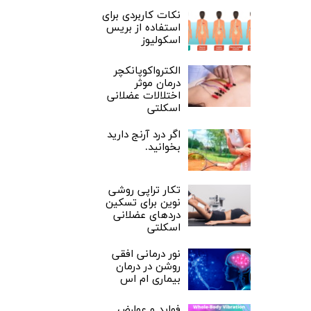
نکات کاربردی برای
استفاده از بریس
اسکولیوز
الکترواکوپانکچر
درمان موثر
اختلالات عضلانی
اسکلتی
اگر درد آرنج دارید
بخوانید.
تکار تراپی روشی
نوین برای تسکین
دردهای عضلانی
اسکلتی
نور درمانی افقی
روشن در درمان
بیماری ام اس
فواید و عوارض