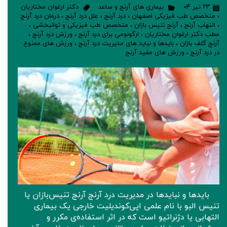
۲۳ تیر ۰۴
بیماری های آرنج و ساعد
دکتر ارغوان مختاریان
،
متخصص طب فیزیکی اصفهان
،
درد آرنج
،
علل درد آرنج
،
درمان درد آرنج
،
التهاب آرنج
،
آرنج تنیس بازان
،
متخصص طب فیزیکی و توانبخشی
،
مطب دکتر ارغوان مختاریان
،
ارگونومی برای درد آرنج
،
ورزش درد آرنج
،
آرنج گلف بازان
،
بایدها و نباید های مدیریت درد آرنج
،
ورزش های ممنوع
در درد آرنج
،
ورزش های مفید آرنج
بایدها و نبایدها در مدیریت درد آرنج آرنج تنیس‌بازان یا
تنیس البو با نام علمی اپی‌کوندیلیت خارجی یک بیماری
التهابی یا دژنراتیو است که در اثر استفاده‌ی مکرر و