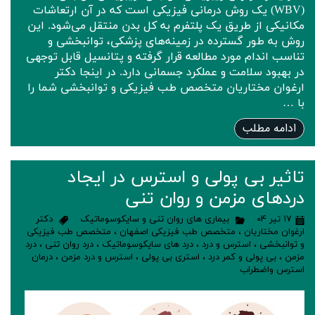
(WBV) یک روش درمانی فیزیکی است که در آن ارتعاشات
مکانیکی از طریق یک پلتفرم به کل بدن منتقل می‌شود. این
روش به طور گسترده در زمینه‌های پزشکی، توانبخشی و
تناسب اندام مورد مطالعه قرار گرفته و پتانسیل قابل توجهی
در بهبود سلامت و عملکرد جسمانی دارد. در اینجا دکتر
ارغوان مختاریان متخصص طب فیزیکی و توانبخشی شما را
با …
ادامه مطلب
تاثیر بی پولی و استرس در ایجاد
دردهای مزمن و روان تنی
۱۷ تیر ۰۴
بیماری های روان تنی و سایکوسوماتیک
دکتر
ارغوان مختاریان
،
متخصص طب فیزیکی اصفهان
،
متخصص طب فیزیکی
و توانبخشی
،
استرس و درد
،
درد های سایکوسوماتیک
،
درد روان تنی
،
درد
مزمن
،
بی پولی و کمر درد
،
استری بی پولی
،
استرس و درد مزمن
،
درمان
استرس واضطراب