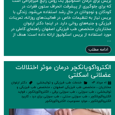
بریس برای درمان اسکولیوز یک روش رایج غیرجراحی است
که برای جلوگیری از پیشرفت انحراف ستون فقرات در
کودکان و نوجوانان در حال رشد استفاده می‌شود. زندگی با
بریس نیاز به تنظیمات خاص در فعالیت‌های روزانه، تمرینات
فیزیکی و جنبه‌های روانی دارد. در اینجا دکتر ارغوان
مختاریان متخصص طب فیزیکی اصفهان راهنمای کاملی در
مورد استفاده از بریس اسکولیوز ارائه داده است: هدف از
…
ادامه مطلب
الکترواکوپانکچر درمان موثر اختلالات
عضلانی اسکلتی
۰۱ مرداد ۰۴
خدمات طب فیزیکی و توانبخشی
دکتر ارغوان
مختاریان
،
متخصص طب فیزیکی اصفهان
،
متخصص طب فیزیکی و
توانبخشی
،
طب سوزنی
،
طب سوزنی برقی
،
الکترواکوپانکچر
،
فواید
الکترواکوپانکچر
،
طب سوزنی سنتی
،
طب سوزنی برای درد
،
کاربرد
الکترواکوپانکچر
،
موارد ممنوعیت الکترواکوپانکچر