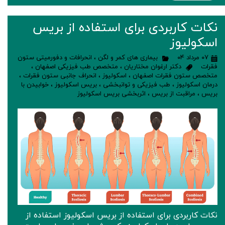
نکات کاربردی برای استفاده از بریس
اسکولیوز
۰۷ مرداد ۰۴
بیماری های کمر و لگن
،
انحرافات و دفورمیتی ستون
فقرات
دکتر ارغوان مختاریان
،
متخصص طب فیزیکی اصفهان
،
متخصص ستون فقرات اصفهان
،
اسکولیوز
،
انحراف جانبی ستون فقرات
،
درمان اسکولیوز
،
طب فیزیکی و توانبخشی
،
بریس اسکولیوز
،
خوابیدن با
بریس
،
مراقبت از بریس
،
اثربخشی بریس اسکولیوز
نکات کاربردی برای استفاده از بریس اسکولیوز استفاده از