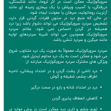
سرویکوژنیک ممکن است در اثر تروما، مانند شکستگی،
دررفتگی، یا آسیب ویپلش یا یک بیماری زمینه ای مانند
آرتریت روماتوئید، سرطان یا عفونت ایجاد شود.
در حالی که منبع درد در ستون فقرات گردنی قرار دارد،
تشخیص سردرد سرویکوژنیک می تواند دشوار باشد زیرا درد
همیشه در گردن احساس نمی شود. علائم سردرد
سرویکوژنیک همچنین می تواند شبیه سردردهای اولیه
مانند میگرن و سردرد تنشی باشد.
سردرد سرویکوژنیک معمولاً به صورت یک درد متناوب شروع
می شود و ممکن است به یک درد مداوم تبدیل شود.
ویژگی های مشترک سردرد سرویکوژنیک عبارتند از:
درد ناشی از پشت گردن و در امتداد پیشانی، ناحیه
اطراف چشم، شقیقه و گوش
درد در امتداد شانه و بازو در سمت درگیر
کاهش انعطاف پذیری گردن
تورم چشم و تاری دید ممکن است در برخی موارد در