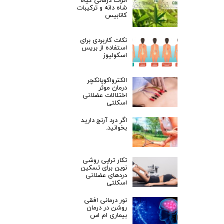
اثرات درمانی گیاه
شاه دانه و ترکیبات
کانابیس
نکات کاربردی برای
استفاده از بریس
اسکولیوز
الکترواکوپانکچر
درمان موثر
اختلالات عضلانی
اسکلتی
اگر درد آرنج دارید
بخوانید.
تکار تراپی روشی
نوین برای تسکین
دردهای عضلانی
اسکلتی
نور درمانی افقی
روشن در درمان
بیماری ام اس