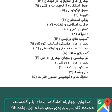
بیماری های شایع پا در کودکان
(۱۳)
اصول استفاده از تجهیزات ورزشی
(۹)
اصول ارگونومی
(۱۱)
داروها
(۱۱)
پوکی استخوان
(۶)
حرکات اصلاحی و تغذیه
(۱۷)
کفش و کفی
(۱۰)
متفرقه
(۸)
آسیب های ورزشی
(۱۳)
بیماری های عضلانی اسکلتی کودکان
(۹)
خدمات طب فیزیکی و توانبخشی
(۱۴)
کف پای صاف
(۸)
توانبخشی و درمان بیماری ام اس
(۲)
بیماری های روان تنی و
سایکوسوماتیک
(۲)
خار پاشنه
(۶)
★
★
انحرافات و دفورمیتی ستون فقرات
(۵)
​اصفهان، چهارراه آمادگاه، ابتدای باغ گلدسته،
مجتمع گلدیس، ورودی دوم، طبقه اول، واحد ۲۱۶