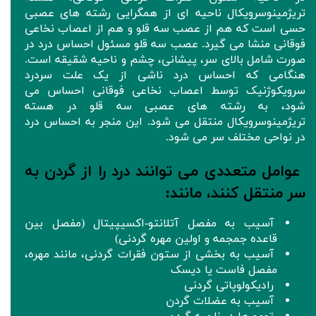
تریژمینوسرویکال ناحیه ای از همگرایی رشته های عصبی
حسی است که هم از عصب سه قلو و هم از اعصاب نخاعی
فوقانی منشا می گیرد. عصب سه قلو مسئول احساس درد در
صورت شامل بالای سر، پیشانی، چشم و ناحیه شقیقه است.
هنگامی که احساس درد ناشی از یک علت سردرد
سرویکوژنیک توسط اعصاب نخاعی فوقانی احساس می
شود، به رشته های عصبی سه قلو در هسته
تریژمینوسرویکال منتقل می شود. این منجر به احساس درد
در نواحی مختلف سر می شود.
عوامل متعددی می توانند درد را از گردن به
سر منتقل کنند، مانند:
آسیب به مفصل آتلانتو-اکسیپیتال (مفصل بین
قاعده جمجمه و اولین مهره گردنی)
آسیب به بخشی از ستون فقرات گردنی، مانند مهره،
مفصل فاست یا دیسک
رادیکولوپاتی گردنی
آسیب به عضلات گردن