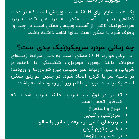
تومورها در ناحیه گردن
یک علت شایع برای CGH آسیب ویپلش است که در مدت
کوتاهی پس از آسیب منجر به درد می شود. سردرد
سرویکوژنیک ناشی از آسیب ویپلش ممکن است در چند روز
برطرف شود یا ممکن است سالها ادامه داشته باشد.
چه زمانی سردرد سرویکوژنیک جدی است؟
در برخی موارد، CGH ممکن است به دلیل شرایط زمینه‌ای
خطرناک مانند تومور، خونریزی، شکستگی یا ناهنجاری
شریانی وریدی (ارتباط غیر طبیعی بین شریان‌ها و وریدها)
در ناحیه سر یا گردن ایجاد شود. در چنین مواردی ممکن
است یک یا چند مورد از علائم زیر نیز وجود داشته باشد:
تغییر در نوع درد سردرد، مانند سردرد شدید که
غیرقابل تحمل است
تهوع و استفراغ
سردرگمی و گیجی
سردردهای ناشی از سرفه یا مانور والسالوا
سفتی و تورم گردن
بی حسی در بازوها