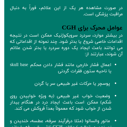
در صورت مشاهده هر یک از این علائم، فوراً به دنبال
مراقبت پزشکی است.
عوامل محرک برای CGH
در بیشتر موارد، سردرد سرویکوژنیک ممکن است در نتیجه
اقدامات خاصی شروع یا بدتر شود. چند نمونه از اقداماتی که
می توانند باعث ایجاد یک دوره سردرد یا بدتر شدن علائم
آن شوند، عبارتند از:
اعمال فشار خارجی مانند فشار دادن محکم skull base
یا ناحیه ستون فقرات گردنی
پوسچر یا حرکات غیر طبیعی سر یا گردن
وضعیت خواب غیر طبیعی (به ویژه خوابیدن روی
شکم) ممکن است باعث ایجاد درد در هنگام بیدار
شدن از خواب شود که معمولاً بعداً فروکش می کند.
مانور والسالوا (مثلا درفرآیند سرفه، عطسه، خندیدن و