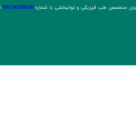
09134338830
تاریان متخصص طب فیزیکی و توانبخشی با شماره
ت