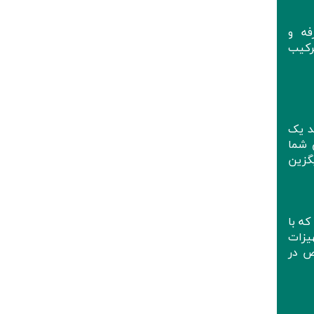
فه و
رکیب
د یک
 شما
گزین
ه با
هیزات
ص در