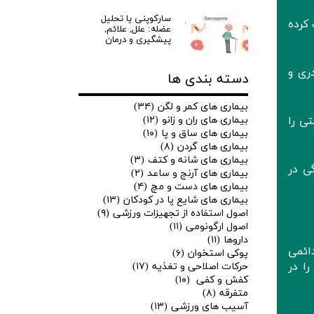
سارکوپنی یا تحلیل
کرده
عضله: علل, علائم,
پیشگیری و درمان
ری و
دسته بندی ها
بیماری های کمر و لگن
(۳۴)
ی را
بیماری های ران و زانو
(۱۲)
بیماری های ساق و پا
(۱۰)
بیماری های گردن
(۸)
بیماری های شانه و کتف
(۳)
ی در
بیماری های آرنج و ساعد
(۲)
بیماری های دست و مچ
(۴)
بیماری های شایع پا در کودکان
(۱۳)
اصول استفاده از تجهیزات ورزشی
(۹)
اصول ارگونومی
(۱۱)
داروها
(۱۱)
ب‌های دائمی
پوکی استخوان
(۶)
را در
حرکات اصلاحی و تغذیه
(۱۷)
کفش و کفی
(۱۰)
متفرقه
(۸)
آسیب های ورزشی
(۱۳)