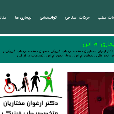
ات مطب
حرکات اصلاحی
توانبخشی
بیماری ها
مقال
یماری ام اس
دکتر ارغوان مختاریان
،
متخصص طب فیزیکی اصفهان
،
متخصص طب فیزیکی و
ض نوردرمانی
،
بیماری ام اس
،
درمان نوین ام اس
،
نوردرمانی در ام اس