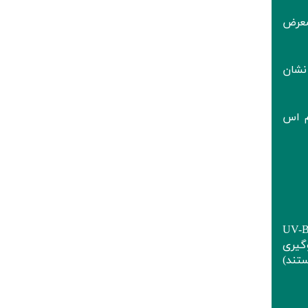
 معرض
نشان
‌ اس
انی، به‌ویژه روش‌های مادون قرمز و نوردرمانی روشن، بسیار ایمن و غیرتهاجمی است. با این حال، استفاده از UV-B
گیری
تند)