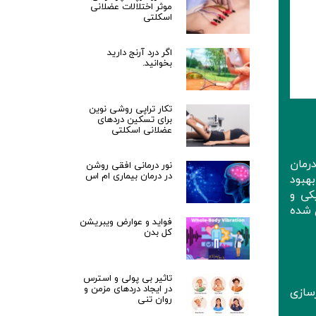
موثر اختلالات عضلانی
اسکلتی
اگر درد آرنج دارید
بخوانید.
تکار تراپی روشی نوین
برای تسکین دردهای
عضلانی اسکلتی
س (MS)، به عنوان یک درمان
نور درمانی افقی روشن
در درمان بیماری ام اس
هبود
کی و
 شده
فواید و عوارض ویبریشن
کل بدن
تاثیر بی پولی و استرس
در ایجاد دردهای مزمن و
سازی
روان تنی