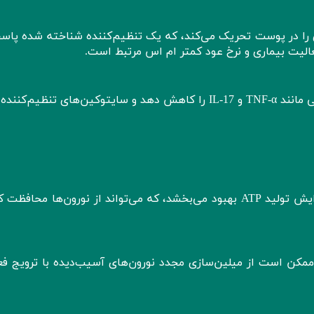
 UV-B تولید ویتامین دی را در پوست تحریک می‌کند، که یک تنظیم‌کننده شناخته شده پا
الیت بیماری و نرخ عود کمتر ام اس مرتبط است.
نوردرمانی ممکن است سطح سایتوکین‌های التهابی مانند TNF-α و IL-17 را کاهش دهد و سایتوکین‌های تنظیم‌
نور مادون قرمز نزدیک عملکرد میتوکندری را با افزایش تولید ATP بهبود می‌بخشد، که می‌تواند از نورون‌ها محا
 ممکن است از میلین‌سازی مجدد نورون‌های آسیب‌دیده با ترویج فع