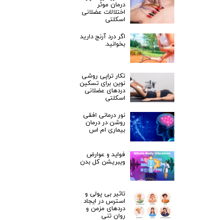
درمان موثر
اختلالات عضلانی
اسکلتی
اگر درد آرنج دارید
بخوانید.
تکار تراپی روشی
نوین برای تسکین
دردهای عضلانی
اسکلتی
نور درمانی افقی
روشن در درمان
بیماری ام اس
فواید و عوارض
ویبریشن کل بدن
تاثیر بی پولی و
استرس در ایجاد
دردهای مزمن و
روان تنی