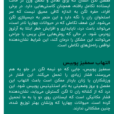
مفصل لگن انسان که برای تعادل و تحمل وزن در حالت
ایستاده تکامل یافته، همچنان کاستی‌هایی دارد. در برخی
افراد، حفره لگن به اندازه کافی عمیق نیست که سر
استخوان ران را نگه دارد و این منجر به دیسپلازی لگن
می‌شود. این ضعف تکاملی که در حیوانات چهارپا نادر است،
می‌تواند باعث درد، ناپایداری و افزایش خطر ابتلا به آرتروز
زودرس شود. در حالی که روش‌هایی مثل بریس‌ یا جراحی
می‌توانند این مشکل را درمان کند، این شرایط نشان‌دهنده
نواقص راه‌حل‌های تکاملی است.
التهاب سمفیز پوبیس
سمفیز پوبیس، جایی که دو نیمه لگن در جلو به هم
می‌رسند، فشار زیادی را تحمل می‌کند. این فشار در
ورزشکاران یا زنان باردار ممکن است باعث التهاب این
مفصل و بروز وضعیتی به نام استئیتیس پوبیس شود. این
درد که از کشاله ران تا لگن گسترش می‌یابد، نشان‌دهنده
فشار مکانیکی است که ایستادن روی دو پا به ما تحمیل
کرده است. حیوانات چهارپا که وزنشان بهتر توزیع شده،
چنین مشکلاتی ندارند.