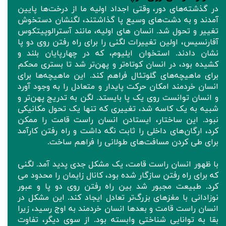
در گذشته‌های دور، وقتی اجداد اولیه ما از درخت‌ها پایین
آمدند و به دشت‌های وسیع پا گذاشتند، لگنشان دستخوش
تغییر و تحول شد. انسان های اولیه، مانند آسترالوپیتکوس
آفارنسیس، اولین تغییرات لگنی را برای راه رفتن روی دو پا
نشان دادند. استخوان ایلیوم، که در چهارپایان بلند و
کشیده بود، در انسان کوتاه‌تر و پهن‌تر شد تا بستری محکم
برای ماهیچه‌های گلوتئال فراهم کند. این ماهیچه‌ها برای
انسان خردمند امکان حرکت پایدار و متعادل را به وجود آورد
و انسان توانست روی یک پا بایستد. لگن به تدریج پهن‌تر و
شبیه به یک کاسه شد، تغییری که تنها یک تحول مکانیکی
نبود. این ساختار، ایستادن انسان راست قامت را ممکن
کرد، ارگان‌های داخلی را ثابت نگه داشت و راه رفتن کارآمد
برای طی کردن مسافت‌های طولانی را فراهم ساخت.
با ظهور انسان راست قامت، یک مشکل جدی پدید آمد. لگنی
که برای راه رفتن سازگار شده بود، کانال زایمان را محدود می
کرد. طبیعت مجبور شد بین راه رفتن روی دو پا و عبور
نوزادانی با مغزهای بزرگ‌تر تعادل ایجاد کند. این مشکل در
انسان راست قامت و بعدها انسان خردمند به اوج رسید، زیرا
بقا به توانایی شناختی وابسته بود. از سوی دیگر، تفاوت