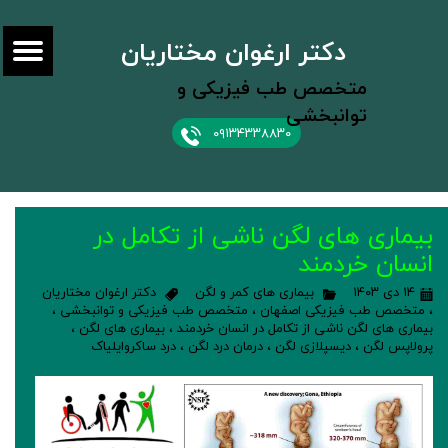
دکتر ارغوان مختاریان
متخصص طب فیزیکی و
توانبخشی
۰۹۱۳۴۳۳۸۸۳۰
بیماری های لگن ناشی از تکامل در
انسان خردمند
۱۴ دی ۱۴۰۳
بیماری های کمر و لگن
دکتر ارغوان مختاریان
،
متخصص طب فیزیکی اصفهان
،
متخصص طب فیزیکی و توانبخشی
،
بیماری های لگن ناشی از تکامل در انسان خردمند
،
بیماری های لگن
،
پرولاپس لگن
،
دیسپلازی لگن
،
درمان درد لگن
،
درد ساکروایلیاک