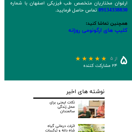
ارغوان مختاریان متخصص طب فیزیکی اصفهان با شماره
09134338830
تماس حاصل فرمایید.
همچنین تماشا کنید:
کلیپ های ارگونومی روزانه
۵
از ۵
۲۴ مشارکت کننده
نوشته های اخیر
نکات ایمنی برای
محل زندگی
سالمندان
اثرات درمانی گیاه
شاه دانه و ترکیبات