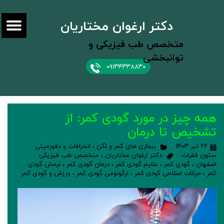
دکتر ارغوان مختاریان
متخصص طب فیزیکی و
توانبخشی
۰۹۱۳۴۳۳۸۸۳۰
همه چیز در مورد گودی کمر: از
تشخیص تا درمان
۲۲ تیر ۱۴۰۳
بیماری های کمر و لگن
،
انحرافات و دفورمیتی
ستون فقرات
دکتر ارغوان مختاریان
،
متخصص طب فیزیکی
اصفهان
،
گودی کمر
،
علایم گودی کمر
،
درمان گودی کمر
،
نرمش گودی
کمر
،
حرکات اصلاحی گودی کمر
،
ارگونومی گودی کمر
،
ورزش و گودی کمر