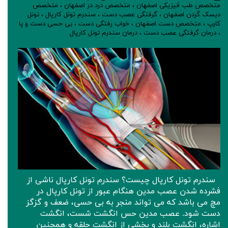
متخصص طب فیزیکی اصفهان
،
متخصص درد در اصفهان
،
متخصص
دیسک گردن اصفهان
،
گرفتگی عصب دست
،
سندرم تونل کارپال
،
تونل
کارپ
،
متخصص دست اصفهان
،
خواب رفتگی دست
،
بی حسی دست و پا
،
درمان گرفتگی عصب دست
،
درمان سندرم تونل کارپال
سندرم تونل کارپال چیست؟ سندرم تونل کارپال ناشی از
فشرده شدن عصب مدین هنگام عبور از تونل کارپال در
مچ می باشد که می تواند منجر به بی حسی، ضعف و گزگز
دست شود. عصب مدین حس انگشت شست، انگشت
اشاره، انگشت بلند و بخشی از انگشت حلقه و همچنین