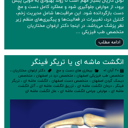
تونل کارپال بسیار مهم است تا روند بهبودی به خوبی پیش
برود، از عوارض جلوگیری شود و عملکرد کامل دست و مچ
دست بازگردانده شود. این مراقبت‌ها شامل مدیریت زخم،
کنترل درد، تغییرات در فعالیت‌ها و پیگیری‌های منظم زیر
نظر پزشک می‌باشد. در اینجا دکتر ارغوان مختاریان
متخصص طب فیزیکی …
ادامه مطلب
انگشت ماشه ای یا تریگر فینگر
۲۰ آبان ۰۱
بیماری های دست و مچ
دکتر ارغوان مختاریان
،
متخصص طب فیزیکی اصفهان
،
متخصص درد در اصفهان
،
متخصص
دیسک گردن اصفهان
،
متخصص دست اصفهان
،
انگشت ماشه ای
،
تریگر
فینگر
،
درمان انگشت ماشه ای
،
تزریق انگشت ماشه ای
،
آتل انگشت
ماشه ای
،
عوارض جراحی انگشت ماشه ای
،
علل انگشت ماشه ای