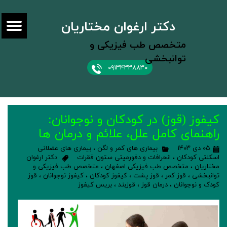
دکتر ارغوان مختاریان
متخصص طب فیزیکی و
توانبخشی
۰۹۱۳۴۳۳۸۸۳۰
کیفوز (قوز) در کودکان و نوجوانان:
راهنمای کامل علل، علائم و درمان ها
۰۵ دی ۱۴۰۳
بیماری های کمر و لگن
،
بیماری های عضلانی
اسکلتی کودکان
،
انحرافات و دفورمیتی ستون فقرات
دکتر ارغوان
مختاریان
،
متخصص طب فیزیکی اصفهان
،
متخصص طب فیزیکی و
توانبخشی
،
قوز کمر
،
قوز پشت
،
کیفوز کودکان
،
کیفوز نوجوانان
،
قوز
کودک و نوجوانان
،
درمان قوز
،
قوزبند
،
بریس کیفوز