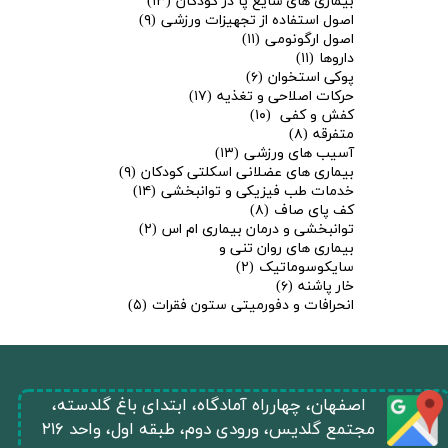
بیماری های شایع پا در کودکان
(۱۳)
اصول استفاده از تجهیزات ورزشی
(۹)
اصول ارگونومی
(۱۱)
داروها
(۱۱)
پوکی استخوان
(۶)
حرکات اصلاحی و تغذیه
(۱۷)
کفش و کفی
(۱۰)
متفرقه
(۸)
آسیب های ورزشی
(۱۳)
بیماری های عضلانی اسکلتی کودکان
(۹)
خدمات طب فیزیکی و توانبخشی
(۱۴)
کف پای صاف
(۸)
توانبخشی و درمان بیماری ام اس
(۲)
بیماری های روان تنی و
سایکوسوماتیک
(۲)
خار پاشنه
(۶)
انحرافات و دفورمیتی ستون فقرات
(۵)
​اصفهان، چهارراه آمادگاه، ابتدای باغ گلدسته،
مجتمع گلدیس، ورودی دوم، طبقه اول، واحد ۲۱۶