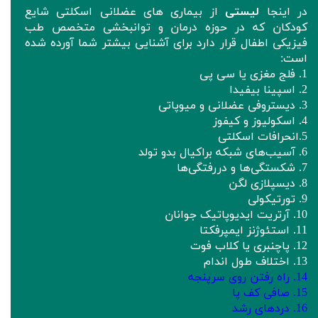
در اینجا
لیستی
از بیماری های عضلانی اسکلتی شایع
کودکان که در حوزه درمان و توانبخشی متخصص طب
فیزیکی اطفال قرار دارد برای آشنایی بیشتر شما آورده شده
است:
1. فلج مغزی یا سی پی
2. اسپینا بیفیدا
3. دیستروفی عضلانی و میوپاتی
4. اسکولیوز و کیفوز
5.انحرافات اسکلتی
6. آسیب‌های شبکه براکیال بدو تولد
7. شکستگی‌ها و دررفتگی‌ها
8. دیسپلازی لگن
9. تورتیکولی
10. آرتریت ایدیوپاتیک جوانان
11. استئوژنز ایمپرفکتا
12. پاچنبری یا کلاب فوت
13. اختلاف طول اندام
14. راه رفتن روی سرپنجه
15. صافی کف پا
16. دردهای رشد