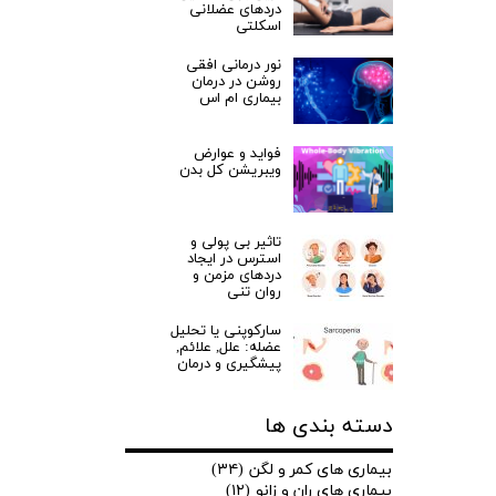
دردهای عضلانی
اسکلتی
نور درمانی افقی
روشن در درمان
بیماری ام اس
فواید و عوارض
ویبریشن کل بدن
تاثیر بی پولی و
استرس در ایجاد
دردهای مزمن و
روان تنی
سارکوپنی یا تحلیل
عضله: علل, علائم,
پیشگیری و درمان
دسته بندی ها
بیماری های کمر و لگن
(۳۴)
بیماری های ران و زانو
(۱۲)