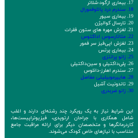
17. بیماری ازگود-شلاتر
18. سندرم درد پاتلوفمورال
19. بیماری سیور
20. تارسال کوالیژن
21. لغزش مهره‌ های ستون فقرات
22. متاتارسوس اداکتوس
23. لغزش اپی‌فیز سر فمور
24. بیماری پرتس
25. زانو پرانتزی
26. پلی‌داکتیلی و سین‌داکتیلی
27. سندرم اهلرز-دانلوس
28. هایپرموبیلیتی مفاصل
29. تاندونیت آشیل
30. زانو ضربدری
این شرایط نیاز به یک رویکرد چند رشته‌ای دارند و اغلب
شامل همکاری با جراحان ارتوپدی، فیزیوتراپیست‌ها،
کاردرمانگرها و متخصصان دیگر برای ارائه مراقبت جامع
متناسب با نیازهای خاص کودک می‌شوند.