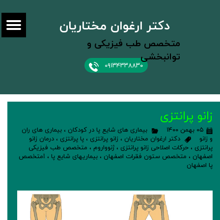
دکتر ارغوان مختاریان
متخصص طب فیزیکی و
توانبخشی
۰۹۱۳۴۳۳۸۸۳۰
زانو پرانتزی
۰۵ بهمن ۱۴۰۰
بیماری های شایع پا در کودکان
،
بیماری های ران
و زانو
دکتر ارغوان مختاریان
،
زانو پرانتزی
،
پا پرانتزی
،
درمان زانو
پرانتزی
،
حرکات اصلاحی زانو پرانتزی
،
ژنوواروم
،
متخصص طب فیزیکی
اصفهان
،
متخصص ستون فقرات اصفهان
،
بیماریهای شایع پا
،
lمتخصص
پا اصفهان