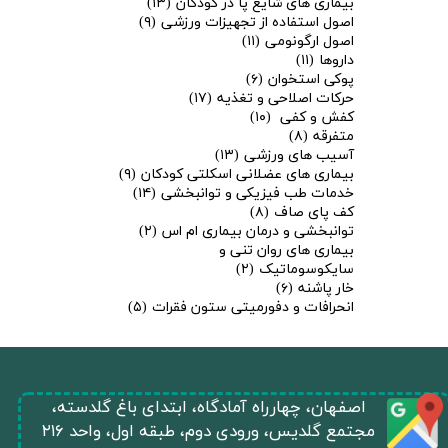
بیماری های شایع پا در کودکان
(۱۳)
اصول استفاده از تجهیزات ورزشی
(۹)
اصول ارگونومی
(۱۱)
داروها
(۱۱)
پوکی استخوان
(۶)
حرکات اصلاحی و تغذیه
(۱۷)
کفش و کفی
(۱۰)
متفرقه
(۸)
آسیب های ورزشی
(۱۳)
بیماری های عضلانی اسکلتی کودکان
(۹)
خدمات طب فیزیکی و توانبخشی
(۱۴)
کف پای صاف
(۸)
توانبخشی و درمان بیماری ام اس
(۲)
بیماری های روان تنی و
سایکوسوماتیک
(۲)
خار پاشنه
(۶)
انحرافات و دفورمیتی ستون فقرات
(۵)
​اصفهان، چهارراه آمادگاه، ابتدای باغ گلدسته،
مجتمع گلدیس، ورودی دوم، طبقه اول، واحد ۲۱۶