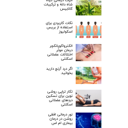
اثرات درمانی گیاه
شاه دانه و ترکیبات
کانابیس
نکات کاربردی برای
استفاده از بریس
اسکولیوز
الکترواکوپانکچر
درمان موثر
اختلالات عضلانی
اسکلتی
اگر درد آرنج دارید
★
★
بخوانید.
تکار تراپی روشی
نوین برای تسکین
دردهای عضلانی
اسکلتی
نور درمانی افقی
روشن در درمان
بیماری ام اس