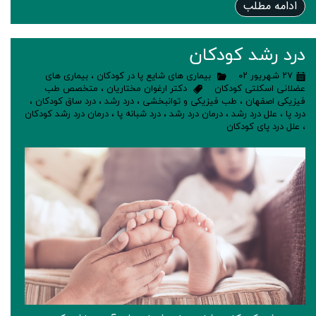
ادامه مطلب
درد رشد کودکان
۲۷ شهریور ۰۲
بیماری های شایع پا در کودکان
،
بیماری های
عضلانی اسکلتی کودکان
دکتر ارغوان مختاریان
،
متخصص طب
فیزیکی اصفهان
،
طب فیزیکی و توانبخشی
،
درد رشد
،
درد ساق کودکان
،
درد پا
،
علل درد رشد
،
درمان درد رشد
،
درد شبانه پا
،
درمان درد رشد کودکان
،
علل درد پای کودکان