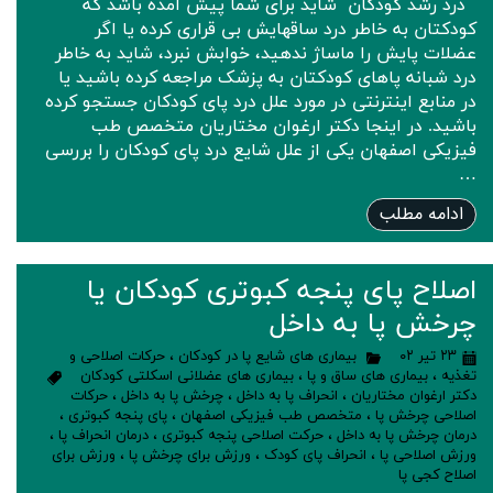
درد رشد کودکان شاید برای شما پیش آمده باشد که
کودکتان به خاطر درد ساقهایش بی قراری کرده یا اگر
عضلات پایش را ماساژ ندهید، خوابش نبرد، شاید به خاطر
درد شبانه پاهای کودکتان به پزشک مراجعه کرده باشید یا
در منابع اینترنتی در مورد علل درد پای کودکان جستجو کرده
باشید. در اینجا دکتر ارغوان مختاریان متخصص طب
فیزیکی اصفهان یکی از علل شایع درد پای کودکان را بررسی
…
ادامه مطلب
اصلاح پای پنجه کبوتری کودکان یا
چرخش پا به داخل
۲۳ تیر ۰۲
بیماری های شایع پا در کودکان
،
حرکات اصلاحی و
تغذیه
،
بیماری های ساق و پا
،
بیماری های عضلانی اسکلتی کودکان
دکتر ارغوان مختاریان
،
انحراف پا به داخل
،
چرخش پا به داخل
،
حرکات
اصلاحی چرخش پا
،
متخصص طب فیزیکی اصفهان
،
پای پنجه کبوتری
،
درمان چرخش پا به داخل
،
حرکت اصلاحی پنجه کبوتری
،
درمان انحراف پا
،
ورزش اصلاحی پا
،
انحراف پای کودک
،
ورزش برای چرخش پا
،
ورزش برای
اصلاح کجی پا