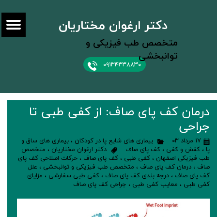
دکتر ارغوان مختاریان
متخصص طب فیزیکی و
توانبخشی
۰۹۱۳۴۳۳۸۸۳۰
درمان کف پای صاف: از کفی طبی تا
جراحی
۱۷ مرداد ۰۳
بیماری های شایع پا در کودکان
،
بیماری های ساق و
پا
،
کفش و کفی
،
کف پای صاف
دکتر ارغوان مختاریان
،
متخصص
طب فیزیکی اصفهان
،
کفی طبی
،
کف پای صاف
،
حرکات اصلاحی کف پای
صاف
،
درمان کف پای صاف
،
متخصص طب فیزیکی و توانبخشی
،
علل
کف پای صاف
،
درجه بندی کف پای صاف
،
کفی طبی سفارشی
،
مزایای
کفی طبی
،
معایب کفی طبی
،
جراحی کف پای صاف