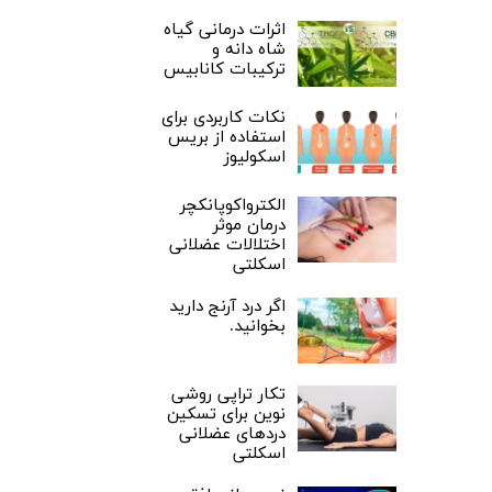
اثرات درمانی گیاه
شاه دانه و
ترکیبات کانابیس
نکات کاربردی برای
استفاده از بریس
اسکولیوز
الکترواکوپانکچر
درمان موثر
اختلالات عضلانی
اسکلتی
اگر درد آرنج دارید
بخوانید.
تکار تراپی روشی
نوین برای تسکین
دردهای عضلانی
اسکلتی