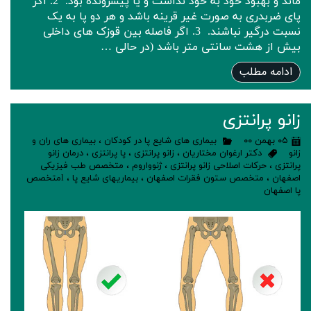
ماند و بهبود خود به خود نداشت و یا پیشرونده بود‌. ‌ 2. اگر
پای ضربدری به صورت غیر قرینه باشد و هر دو پا به یک
نسبت درگیر نباشند. ‌ 3. اگر فاصله بین قوزک های داخلی
بیش از هشت سانتی متر باشد (در حالی …
ادامه مطلب
زانو پرانتزی
۰۵ بهمن ۰۰
بیماری های شایع پا در کودکان
،
بیماری های ران و
زانو
دکتر ارغوان مختاریان
،
زانو پرانتزی
،
پا پرانتزی
،
درمان زانو
پرانتزی
،
حرکات اصلاحی زانو پرانتزی
،
ژنوواروم
،
متخصص طب فیزیکی
اصفهان
،
متخصص ستون فقرات اصفهان
،
بیماریهای شایع پا
،
lمتخصص
پا اصفهان