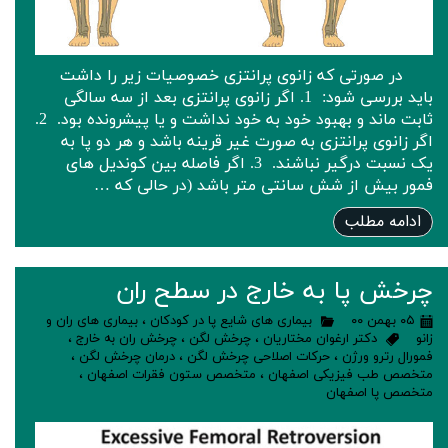
در صورتی که زانوی پرانتزی خصوصیات زیر را داشت
باید بررسی شود: ‌ 1. اگر زانوی پرانتزی بعد از سه سالگی
ثابت ماند و بهبود خود به خود نداشت و یا پیشرونده بود. ‌ 2.
اگر زانوی پرانتزی به صورت غیر قرینه باشد و هر دو پا به
یک نسبت درگیر نباشند. ‌ 3. اگر فاصله بین کوندیل های
فمور بیش از شش سانتی متر باشد (در حالی که …
ادامه مطلب
چرخش پا به خارج در سطح ران
۰۵ بهمن ۰۰
بیماری های شایع پا در کودکان
،
بیماری های ران و
زانو
دکتر ارغوان مختاریان
،
چرخش لگن
،
چرخش ران به خارج
،
فمورال رترو ورژن
،
حرکات اصلاحی چرخش لگن
،
درمان چرخش لگن
،
متخصص طب فیزیکی اصفهان
،
متخصص ستون فقرات اصفهان
،
متخصص پا اصفهان