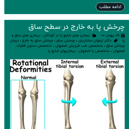
ادامه مطلب
چرخش پا به خارج در سطح ساق
۰۵ بهمن ۰۰
بیماری های شایع پا در کودکان
،
بیماری های ساق و
پا
دکتر ارغوان مختاریان
،
چرخش ساق
،
چرخش ساق به خارج
،
درمان
چرخش ساق
،
متخصص طب فیزیکی اصفهان
،
متخصص ستون فقرات
اصفهان
،
متخصص پا اصفهان
،
بیماریهای شایع پا