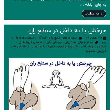
به جای اینکه …
ادامه مطلب
چرخش پا به داخل در سطح ران
۰۵ بهمن ۰۰
بیماری های شایع پا در کودکان
،
بیماری های ران و
زانو
دکتر ارغوان مختاریان
،
چرخش لگن
،
نشستن قورباغه ای
،
چرخش ران به داخل
،
آنته ورژن فمور
،
انحراف پا به داخل
،
متخصص طب
فیزیکی اصفهان