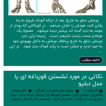
‌ چرخش ساق به خارج: بعد از اینکه کودک شروع به راه
رفتن کند، خودش را نشان میدهد. در کودکانی که زودتر از
موعد به دنیا آمده اند بیشتر دیده میشود. معمولا یک
طرفه و سمت راست شایعتر است. زمینه ارثی دارد.
‌چرخش ساق به خارج برخلاف چرخش به داخل بهبودی خود
به خود ندارد و ممکن است با رشد کودک بدتر شود. ‌در این
…
ادامه مطلب
نکاتی در مورد نشستن قورباغه ای یا
مدل دبلیو
۰۵ بهمن ۰۰
بیماری های شایع پا در کودکان
دکتر ارغوان
مختاریان
،
چرخش لگن
،
نشستن قورباغه ای
،
چرخش ران به داخل
،
روش
صحیح نشستن کودک
،
انته ورژن فمور
،
متخصص طب فیزیکی اصفهان