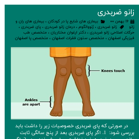
زانو ضربدری
۱۶ بهمن ۰۰
بیماری های شایع پا در کودکان
،
بیماری های ران و
زانو
زانو ضربدری
،
ژنووالگوم
،
درمان زانو ضربدری
،
پای ضربدری
،
حرکات اصلاحی زانو ضربدری
،
دکتر ارغوان مختاریان
،
متخصص طب
فیزیکی اصفهان
،
متخصص ستون فقرات اصفهان
،
متخصص پا اصفهان
در صورتی که پای ضربدری خصوصیات زیر را داشت باید
بررسی شود: ‌ 1. اگر پای ضربدری بعد از پنج سالگی ثابت