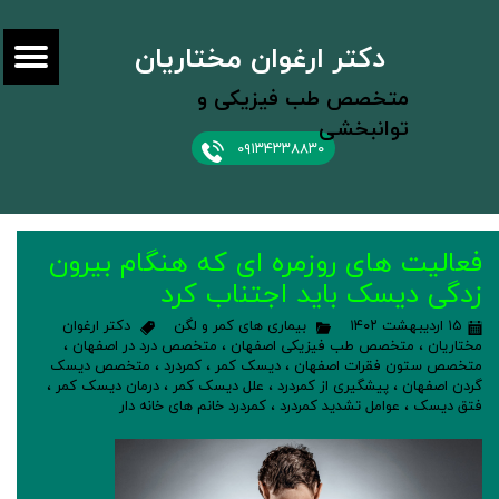
دکتر ارغوان مختاریان
متخصص طب فیزیکی و
توانبخشی
۰۹۱۳۴۳۳۸۸۳۰
فعالیت های روزمره ای که هنگام بیرون
زدگی دیسک باید اجتناب کرد
۱۵ اردیبهشت ۱۴۰۲
بیماری های کمر و لگن
دکتر ارغوان
مختاریان
،
متخصص طب فیزیکی اصفهان
،
متخصص درد در اصفهان
،
متخصص ستون فقرات اصفهان
،
دیسک کمر
،
کمردرد
،
متخصص دیسک
گردن اصفهان
،
پیشگیری از کمردرد
،
علل دیسک کمر
،
درمان دیسک کمر
،
فتق دیسک
،
عوامل تشدید کمردرد
،
کمردرد خانم های خانه دار