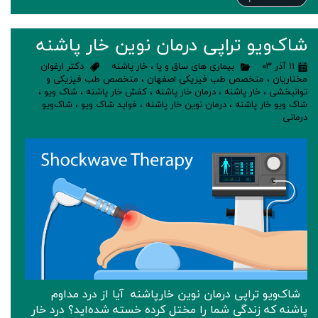
شاک‌ویو تراپی درمان نوین خار پاشنه
۱۱ آذر ۰۳
بیماری های ساق و پا
،
خار پاشنه
دکتر ارغوان
مختاریان
،
متخصص طب فیزیکی اصفهان
،
متخصص طب فیزیکی و
توانبخشی
،
خار پاشنه
،
درمان خار پاشنه
،
کفش خار پاشنه
،
شاک ویو
،
شاک ویو خار پاشنه
،
درمان نوین خار پاشنه
،
فواید شاک ویو
،
شاک‌ویو
درمانی
شاک‌ویو تراپی درمان نوین خارپاشنه آیا از درد مداوم
پاشنه که زندگی شما را مختل کرده خسته شده‌اید؟ درد خار