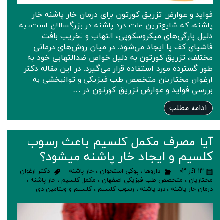
فواید و عوارض تزریق کورتون برای درمان خار پاشنه خار
پاشنه، که شایع‌ترین علت درد پاشنه در بزرگسالان است، به
دلیل پارگی‌های میکروسکوپی، التهاب و تخریب بافت
فاشیای کف پا ایجاد می‌شود. در میان روش‌های درمانی
مختلف، تزریق کورتون به دلیل خواص ضدالتهابی خود به
طور گسترده مورد استفاده قرار می‌گیرد. در این مقاله دکتر
ارغوان مختاریان متخصص طب فیزیکی و توانبخشی به
بررسی فواید و عوارض تزریق کورتون در …
ادامه مطلب
آیا مصرف مکمل کلسیم باعث رسوب
کلسیم و ایجاد خار پاشنه میشود؟
۱۳ آذر ۰۳
داروها
،
پوکی استخوان
،
خار پاشنه
دکتر ارغوان
مختاریان
،
متخصص طب فیزیکی اصفهان
،
مکمل کلسیم
،
خار پاشنه
،
درمان خار پاشنه
،
درد پاشنه
،
رسوب کلسیم
،
کلسیم و ویتامین دی