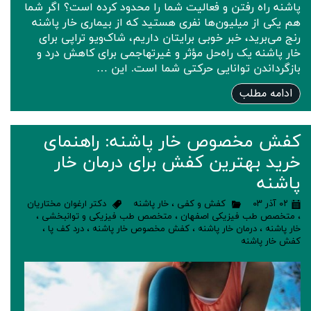
پاشنه راه رفتن و فعالیت شما را محدود کرده است؟ اگر شما
هم یکی از میلیون‌ها نفری هستید که از بیماری خار پاشنه
رنج می‌برید، خبر خوبی برایتان داریم، شاک‌ویو تراپی برای
خار پاشنه یک راه‌حل مؤثر و غیرتهاجمی برای کاهش درد و
بازگرداندن توانایی حرکتی شما است. این …
ادامه مطلب
کفش مخصوص خار پاشنه: راهنمای
خرید بهترین کفش برای درمان خار
پاشنه
۰۲ آذر ۰۳
کفش و کفی
،
خار پاشنه
دکتر ارغوان مختاریان
،
متخصص طب فیزیکی اصفهان
،
متخصص طب فیزیکی و توانبخشی
،
خار پاشنه
،
درمان خار پاشنه
،
کفش مخصوص خار پاشنه
،
درد کف پا
،
کفش خار پاشنه