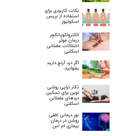
نکات کاربردی برای
استفاده از بریس
اسکولیوز
الکترواکوپانکچر
درمان موثر
اختلالات عضلانی
اسکلتی
اگر درد آرنج دارید
بخوانید.
تکار تراپی روشی
نوین برای تسکین
دردهای عضلانی
اسکلتی
نور درمانی افقی
روشن در درمان
بیماری ام اس