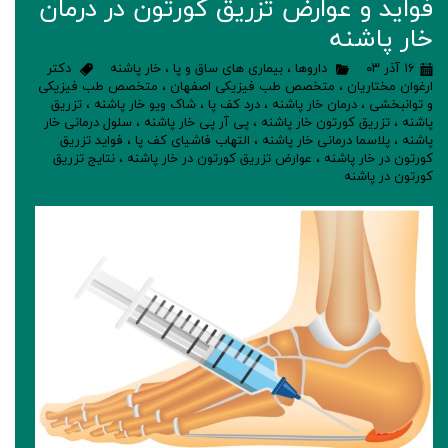
فواید و عوارض تزریق کورتون در درمان
خار پاشنه
۱۶ آذر ۰۳
داروها
،
بیماری های ساق و پا
،
خار پاشنه
دکتر
ارغوان مختاریان
،
متخصص طب فیزیکی اصفهان
،
متخصص طب فیزیکی
و توانبخشی
،
درمان خار پاشنه
،
درد کف پا
،
شاک ویو خار پاشنه
،
تزریق
پاشنه
،
تزریق کورتون خار پاشنه
،
پی آر پی خار پاشنه
،
سلول درمانی خار
پاشنه
،
پلاسما درمانی خار پاشنه
،
التهاب فاشیای کف پا
،
فواید تزریق
کورتون در خار پاشنه
،
عوارض تزریق کورتون در خار پاشنه
،
نتایج تزریق
کورتون در پاشنه