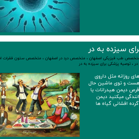
ی سیزده به در
تخصص طب فیزیکی اصفهان
،
متخصص درد در اصفهان
،
متخصص ستون فقرات اص
در
،
توصیه پزشکی برای سیزده به در
های روزانه مثل داروی
ی هست و توی ماشین حال
قرص دیمن هیدرانات یا
انندگی میکنید دیمن
گرده افشانی گیاه ها