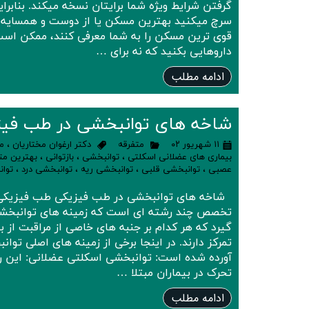
گرفتن شرایط ویژه شما برایتان نسخه میکند. بنابرا
سرچ میکنید بهترین مسکن یا از دوست و همسایه 
قوی ترین مسکن را به شما معرفی کنند، ممکن اس
داروهایی بکنید که نه برای …
ادامه مطلب
شاخه های توانبخشی در طب فیز
۱۱ شهریور ۰۲
متفرقه
دکتر ارغوان مختاریان
،
م
بیماری های عضلانی اسکلتی
،
توانبخشی
،
بازتوانی
،
بهترین م
عصبی
،
توانبخشی قلبی
،
توانبخشی ریه
،
توانبخشی درد
،
توا
شاخه های توانبخشی در طب فیزیکی طب فیزیکی
تخصص چند رشته ای است که زمینه های توانبخشی 
گیرد که هر کدام بر جنبه های خاصی از مراقبت از بیم
تمرکز دارند. در اینجا برخی از زمینه های اصلی تو
آورده شده است: توانبخشی اسکلتی عضلانی: این رشت
تحرک در بیماران مبتلا …
ادامه مطلب