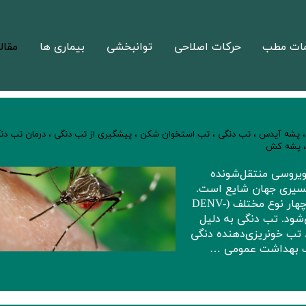
ات مطب
حرکات اصلاحی
توانبخشی
بیماری ها
مقال
پشه آيدس
،
تب دنگی
،
تب استخوان شکن
،
پیشگیری از تب دنگی
،
درمان تب دن
پشه کش
یروسی منتقل‌شونده
مسیری جهان شایع است.
این بیماری توسط ویروس دنگی (DENV) که دارای چهار نوع مختلف (DENV-
) است، ایجاد می‌شود. تب دنگی به دلیل
 تب خونریزی‌دهنده دنگی