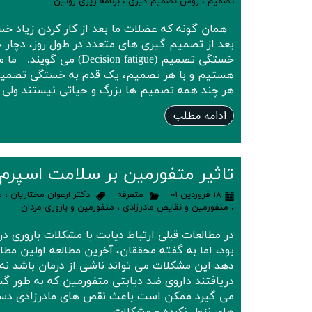
تصمیم
،
روش تصمیم گیری
،
برنامه ریزی روتین
همان گونه که عضلات ما بعد از کار کردن زیاد خس
بعد از تصمیم گیری های متعدد در طول روز، دچار
خستگی تصمیم (cision fatigue
هستیم و با هر تصمیم، یک قدم به خستگی تصمیم
هر چند همه تصمیم ها بزرگ و حیاتی نیستند ولی
ادامه مطلب
تاثیر متفورمین بر سلامت اسپرم 
۱۸ فروردین ۰۱
متفرقه
دکتر ارغوان مختاریان
،
م
،
متفورمین و نقایص مادرزادی
،
متفورمین و باروری مردان
در مطالعات قبلی ارتباط دیابت با مشکلات باروری د
بود، اما به گفته محققان، آخرین مطالعه اولین مط
دهد این مشکلات می تواند ناشی از درمان باشد ن
دریافتند داروی ضد دیابتی متفورمین که به طور گست
می گیرد ممکن است باعث نقص های مادرزادی دستگ