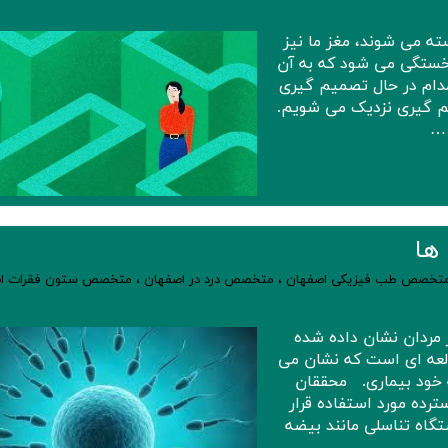
ته می شوند، مغز ما نیز
 خستگی می شود که به آن
De) می گویند. ما مدام در حال تصمیم گیری
 گیری نزدیک می شویم.
 …
ها
تخصص طب فیزیکی اصفهان
،
متخصص درد در اصفهان
،
متخصص ستون فقرات ا
ر مردان نشان داده شده
العه ای است که نشان می
ه خود بیماری. محققان
رده مورد استفاده قرار
اه تناسلی مانند بیضه