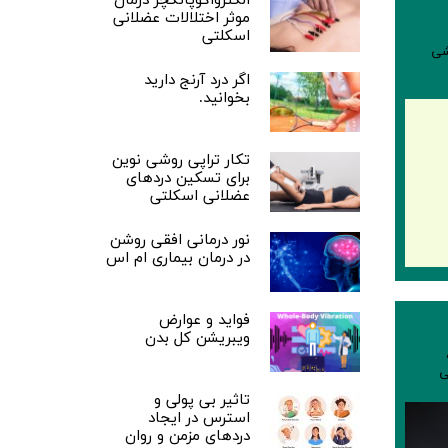
الکترواکوپانکچر درمان
موثر اختلالات عضلانی
اسکلتی
شی
اگر درد آرنج دارید
بخوانید.
تکار تراپی روشی نوین
برای تسکین دردهای
عضلانی اسکلتی
نور درمانی افقی روشن
در درمان بیماری ام اس
فواید و عوارض
ویبریشن کل بدن
ی
تاثیر بی پولی و
استرس در ایجاد
دردهای مزمن و روان