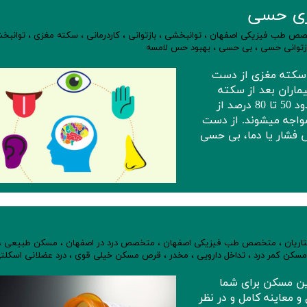
زی حسی
ص طب فیزیکی اصفهان
،
توانبخشی
،
بازتوانی
،
کاردرمانی
،
سکته مغزی
،
توانبخ
زتوانی حسی
،
بی حسی
،
بهبود حس لامسه
 سکته مغزی از دست
ماران بعد از سکته
مغزی تجربه می­کنند. مطالعات نشان می­ دهد که حدود 50 تا 80 درصد از
اجه می­شوند. از دست
شار یا دما، بی حسی
اریان
،
متخصص طب فیزیکی اصفهان
،
متخصص درد در اصفهان
،
مسکن طبیعی
،
مسکن کمر درد
،
تداخل دارویی
،
مخدر
،
قرص مسکن خیلی قوی
،
درد عضلانی اسکلت
ن مسکن برای شما
معاینه کامل‌ و در نظر