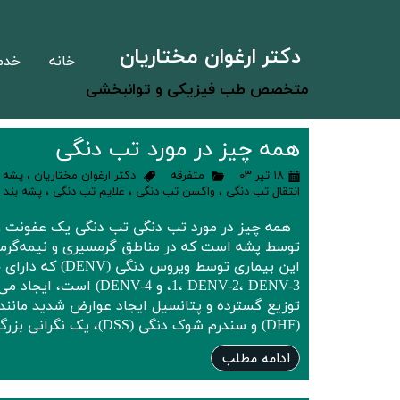
دکتر ارغوان مختاریان
خانه
خدم
متخصص طب فیزیکی و توانبخشی
همه چیز در مورد تب دنگی
۱۸ تیر ۰۳
متفرقه
دکتر ارغوان مختاریان
،
پشه
،
انتقال تب دنگی
،
واکسن تب دنگی
،
علایم تب دنگی
،
پشه بند
،
همه چیز در مورد تب دنگی تب دنگی یک عفونت و
توسط پشه است که در مناطق گرمسیری و نیمه‌گر
1، DENV-2، DENV-3، و DENV-4
توزیع گسترده و پتانسیل ایجاد عوارض شدید مانند
(DHF) و سندرم شوک دنگی (DSS)، یک نگرانی بزرگ بهداشت عمومی …
ادامه مطلب