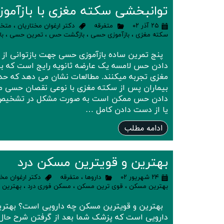
توانبخشی سکته مغزی با بازآمو
۲۵ آذر ۰۲
متفرقه
دکتر ارغوان مختاریان
،
متخص
سکته مغزی
،
بازآموزی حسی
،
بازگشت حس
،
تمرین حسی
،
با
پنج تمرین ساده بازآموزی حسی جهت بازتوانی از
دادن حس لامسه یک عارضه ثانویه رایج است که بی
بیماران پس از سکته مغزی با نوعی نقصان حسی مو
دادن حس ممکن است به صورت مشکل در تشخیص ف
یا از دست دادن کامل …
ادامه مطلب
بهترین و قویترین مسکن درد
۲۴ شهریور ۰۲
داروها
،
متفرقه
دکتر ارغوان مخت
بهترین مسکن
،
قوی ترین مسکن
،
مسکن فوری درد
،
بهترین 
بهترین و قویترین مسکن چه دارویی است؟ بهتری
دارویی است که پزشک شما بعد از گرفتن شرح حال و 