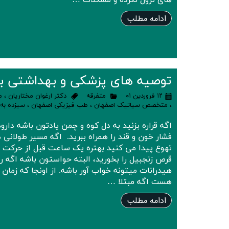
های نزول نکرده و مشکلات …
ادامه مطلب
توصیه های پزشکی و بهداشتی برا
۱۲ فروردین ۰۱
متفرقه
دکتر ارغوان مختاریان
،
م
،
متخصص سیاتیک اصفهان
،
طب فیزیکی اصفهان
،
سیزده به 
اگه قراره بزنید به دل کوه و چمن یادتون باشه دارو
فشار خون و قند را همراه ببرید. اگه مسیر طولان
تهوع پیدا می کنید بهتره یک ساعت قبل از حرکت 
قرص زنجبیل را بخورید، البته حواستون باشه اگه ر
هیدرانات میتونه خواب آور باشه. از اونجا که زمان 
هست اگه مبتلا …
ادامه مطلب