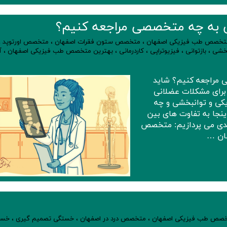
ی به چه متخصصی مراجعه کنیم؟
تخصص طب فیزیکی اصفهان
،
متخصص ستون فقرات اصفهان
،
متخصص اورتوپد
،
بخشی
،
بازتوانی
،
فیزیوتراپی
،
کاردرمانی
،
بهترین متخصص طب فیزیکی اصفهان
،
آ
 مراجعه کنیم؟ شاید
برای مشکلات عضلانی
ی و توانبخشی و چه
نجا به تفاوت های بین
دی می پردازیم: متخصص
ان …
صص طب فیزیکی اصفهان
،
متخصص درد در اصفهان
،
خستگی تصمیم گیری
،
خست