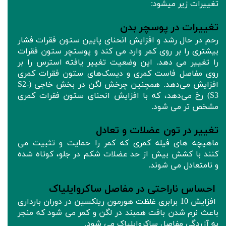
تغییرات زیر میشود:
تغییرات در پوسچر بدن
رحم در حال رشد و افزایش انحنای پایین ستون فقرات فشار
بیشتری را بر روی کمر وارد می کند و پوستچر ستون فقرات
را تغییر می دهد. این وضعیت تغییر یافته استرس را بر
روی مفاصل فاست کمری و دیسک‌های ستون فقرات کمری
افزایش می‌دهد. همچنین چرخش لگن در بخش خاجی (S2-
S3) رخ می‌دهد، که با افزایش انحنای ستون فقرات کمری
مشخص تر می‌ شود.
تغییر در تون عضلات و تعادل
ماهیچه های فیله کمری که کمر را حمایت و تثبیت می
کنند با کشش بیش از حد عضلات شکم در جلو، کوتاه شده
و نامتعادل می شوند.
احساس ناراحتی در مفاصل ساکروایلیاک
افزایش 10 برابری غلظت هورمون ریلکسین در دوران بارداری
باعث نرم شدن بافت همبند در لگن و کمر می شود که منجر
به آزردگی مفاصل ساکروایلیاک می شود.