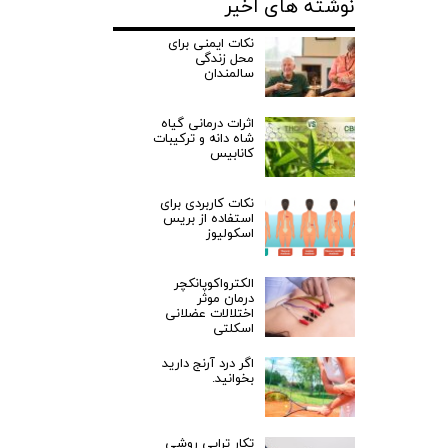
نوشته های اخیر
نکات ایمنی برای
محل زندگی
سالمندان
اثرات درمانی گیاه
شاه دانه و ترکیبات
کانابیس
نکات کاربردی برای
استفاده از بریس
اسکولیوز
الکترواکوپانکچر
درمان موثر
اختلالات عضلانی
اسکلتی
اگر درد آرنج دارید
بخوانید.
تکار تراپی روشی