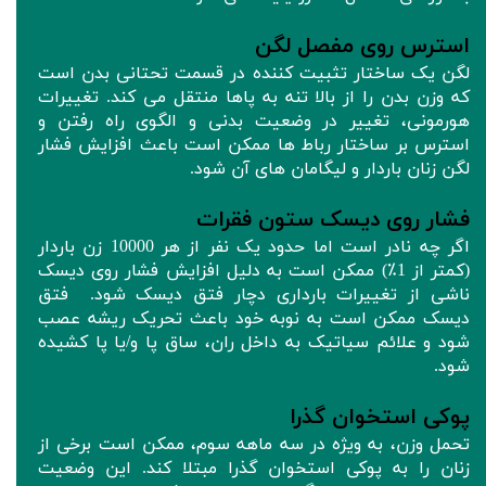
استرس روی مفصل لگن
لگن یک ساختار تثبیت کننده در قسمت تحتانی بدن است
که وزن بدن را از بالا تنه به پاها منتقل می کند. تغییرات
هورمونی، تغییر در وضعیت بدنی و الگوی راه رفتن و
استرس بر ساختار رباط ها ممکن است باعث افزایش فشار
لگن زنان باردار و لیگامان های آن شود.
فشار روی دیسک ستون فقرات
اگر چه نادر است اما حدود یک نفر از هر 10000 زن باردار
(کمتر از 1٪) ممکن است به دلیل افزایش فشار روی دیسک
ناشی از تغییرات بارداری دچار فتق دیسک شود. فتق
دیسک ممکن است به نوبه خود باعث تحریک ریشه عصب
شود و علائم سیاتیک به داخل ران، ساق پا و/یا پا کشیده
شود.
پوکی استخوان گذرا
تحمل وزن، به ویژه در سه ماهه سوم، ممکن است برخی از
زنان را به پوکی استخوان گذرا مبتلا کند. این وضعیت