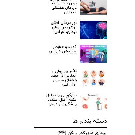
نوین برای تسکین
دردهای عضلانی
اسکلتی
نور درمانی افقی
روشن در درمان
بیماری ام اس
فواید و عوارض
ویبریشن کل بدن
تاثیر بی پولی و
استرس در ایجاد
دردهای مزمن و
روان تنی
سارکوپنی یا تحلیل
عضله: علل, علائم,
پیشگیری و درمان
★
★
دسته بندی ها
بیماری های کمر و لگن
(۳۴)