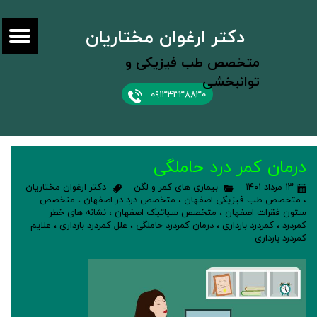
دکتر ارغوان مختاریان
متخصص طب فیزیکی و
توانبخشی
۰۹۱۳۴۳۳۸۸۳۰
درمان کمر درد حاملگی
۱۳ مرداد ۱۴۰۱
بیماری های کمر و لگن
دکتر ارغوان مختاریان
،
متخصص طب فیزیکی اصفهان
،
متخصص درد در اصفهان
،
متخصص
ستون فقرات اصفهان
،
متخصص سیاتیک اصفهان
،
نشانه های خطر
کمردرد
،
کمردرد بارداری
،
درمان کمردرد حاملگی
،
علل کمردرد بارداری
،
علایم
کمردرد بارداری