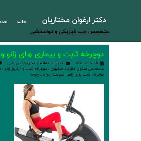
دکتر ارغوان مختاریان
خانه
خدم
متخصص طب فیزیکی و توانبخشی
دوچرخه ثابت و بیماری های زانو و 
۰۵ خرداد ۱۴۰۱
اصول استفاده از تجهیزات ورزشی
متخصص ستون فقرات اصفهان
،
دوچرخه ثابت و آرتروز زانو
،
د
دوچرخه ثابت برای زانو
،
تقویت زانو با دوچرخه