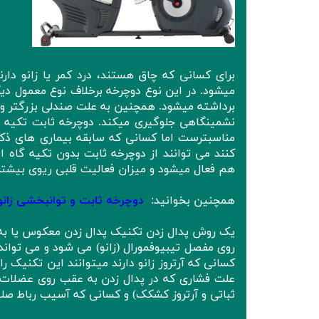
برای کسانی که چاق هستند، درد کمر یا زانو دا
میشود. در این نوع دوچرخه برخلاف نوع معمول د
برداشته میشود. همچنین به علت صندلی بزرگتر و ر
نشمینگاهی جلوگیری میکند. دوچرخه ثابت تکیه دار
مناسبترست اما کسانی که سابقه بیماری های ذکر 
کنند می توانند از دوچرخه ثابت بدون تکیه گاه 
هم فعال میشود و میزان فعالیت قلبی ریوی بیشت
همچنین بخوانید:
دوچرخه ثابت و توانبخشی زانو
یک روش پدال زدن تکنیک پدال زدن معکوس یا به
روی مفصل تیبیوفمورال (زانو) می شود و می تواند 
کسانی که آرتروز زانو دارند میتوانند این تکنیک ر
علت فشاری که در پدال زدن به عقب روی عضلات چه
ثباتی و آرتروز کشکک) و کسانی که آسیب رباط صل