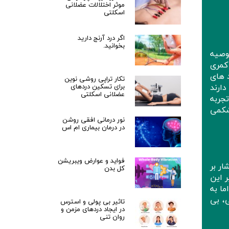
موثر اختلالات عضلانی
اسکلتی
اگر درد آرنج دارید
بخوانید.
وصیه
کمری
 های
تکار تراپی روشی نوین
ارند
برای تسکین دردهای
عضلانی اسکلتی
جربه
شکمی
نور درمانی افقی روشن
در درمان بیماری ام اس
فواید و عوارض ویبریشن
ر بر
کل بدن
ر این
ما به
، بی
تاثیر بی پولی و استرس
در ایجاد دردهای مزمن و
روان تنی