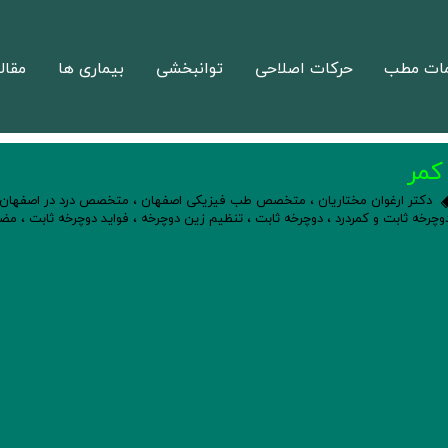
ات مطب
حرکات اصلاحی
توانبخشی
بیماری ها
مقال
کمر
دکتر ارغوان مختاریان
،
متخصص طب فیزیکی اصفهان
،
متخصص درد در اصفهان
وچرخه ثابت و کمردرد
،
دوچرخه ثابت
،
تنظیم زین دوچرخه
،
فواید دوچرخه ثابت
،
مضر