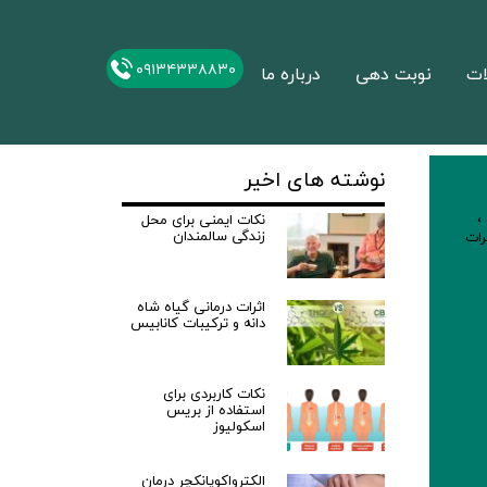
۰۹۱۳۴۳۳۸۸۳۰
ات
نوبت دهی
درباره ما
نوشته های اخیر
،
نکات ایمنی برای محل
زندگی سالمندان
ات
اثرات درمانی گیاه شاه
دانه و ترکیبات کانابیس
نکات کاربردی برای
استفاده از بریس
اسکولیوز
الکترواکوپانکچر درمان