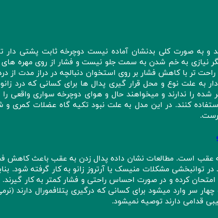
رند و به صورت کلی بدنشان آماده نیست دوچرخه ثابت پشتی دار ت
یگر نیازی به خم شدن به سمت جلو نیست و فشار از روی مهره های 
احت تر با کاهش فشار بر روی استخوان دنبالچه در دراز مدت از درد
 به علت نوع و محل قرار گیری پدال ها برای کسانی که درد زانو د
شده را ندارند و میخواهند حال و هوای دوچرخه سواری واقعی را ت
استفاده کنند. در این مدل به علت نبود تکیه گاه عضلات کمری و 
رست.
 عقب است. مطالعات نشان داده پدال زدن به عقب باعث کاهش فشا
در توانبخشی مشکلات منیسک یا آرتروز زانو به کار گرفته شود. بناب
ا امتحان کرده و در صورت احساس راحتی و فشار کمتر به کار گیرند. ا
ار سر وارد میشود برای کسانی که درگیری پتلافمورال دارند (نرمی
یبی قدامی دارند توصیه نمیشود.