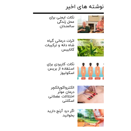
نوشته های اخیر
نکات ایمنی برای
محل زندگی
سالمندان
اثرات درمانی گیاه
شاه دانه و ترکیبات
کانابیس
نکات کاربردی برای
استفاده از بریس
اسکولیوز
الکترواکوپانکچر
درمان موثر
اختلالات عضلانی
اسکلتی
اگر درد آرنج دارید
بخوانید.