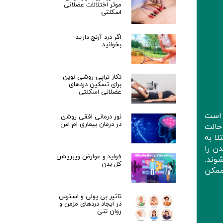
موثر اختلالات عضلانی
اسکلتی
اگر درد آرنج دارید
بخوانید.
تکار تراپی روشی نوین
برای تسکین دردهای
عضلانی اسکلتی
ن است
نور درمانی افقی روشن
در درمان بیماری ام اس
حالت
لا به
ن را
فواید و عوارض ویبریشن
وند.
کل بدن
ممکن
تاثیر بی پولی و استرس
در ایجاد دردهای مزمن و
روان تنی