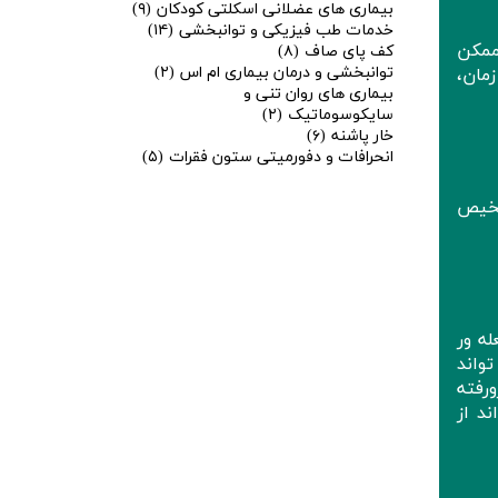
بیماری های عضلانی اسکلتی کودکان
(۹)
خدمات طب فیزیکی و توانبخشی
(۱۴)
ممکن
کف پای صاف
(۸)
توانبخشی و درمان بیماری ام اس
(۲)
مان،
بیماری های روان تنی و
سایکوسوماتیک
(۲)
خار پاشنه
(۶)
انحرافات و دفورمیتی ستون فقرات
(۵)
 MRI می توانند به تشخیص
ه ور
واند
رفته
د از