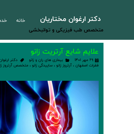
دکتر ارغوان مختاریان
خانه
خدم
متخصص طب فیزیکی و توانبخشی
علایم شایع آرتریت زانو
۲۹ مهر ۱۴۰۱
بیماری های ران و زانو
دکتر ارغوان
فقرات اصفهان
،
آرتروز زانو
،
ساییدگی زانو
،
متخصص آرتروز زان