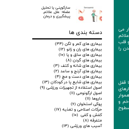
سارکوپنی یا تحلیل
عضله: علل, علائم,
پیشگیری و درمان
ر می
دسته بندی ها
لائم
 قلب
بیماری های کمر و لگن
(۳۴)
ن را
بیماری های ران و زانو
(۱۲)
بیماری های ساق و پا
(۱۰)
بیماری های گردن
(۸)
بیماری های شانه و کتف
(۳)
بیماری های آرنج و ساعد
(۲)
بیماری های دست و مچ
(۴)
 قفل
بیماری های شایع پا در کودکان
(۱۳)
اصول استفاده از تجهیزات ورزشی
(۹)
رهای
اصول ارگونومی
(۱۱)
موار
داروها
(۱۱)
خم و
پوکی استخوان
(۶)
سطوح
حرکات اصلاحی و تغذیه
(۱۷)
کفش و کفی
(۱۰)
متفرقه
(۸)
آسیب های ورزشی
(۱۳)