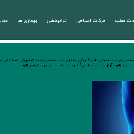
ات مطب
حرکات اصلاحی
توانبخشی
بیماری ها
مقال
 مختاریان
،
متخصص طب فیزیکی اصفهان
،
متخصص درد در اصفهان
،
متخصص ست
و
،
درد زانو
،
آرتریت زانو
،
علایم آرتروز زانو
،
تورم زانو
،
روماتیسم زانو