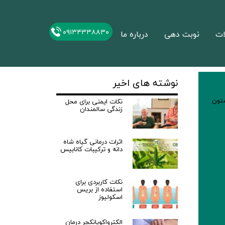
۰۹۱۳۴۳۳۸۸۳۰
ات
نوبت دهی
درباره ما
نوشته های اخیر
ون
نکات ایمنی برای محل
زندگی سالمندان
اثرات درمانی گیاه شاه
دانه و ترکیبات کانابیس
نکات کاربردی برای
استفاده از بریس
اسکولیوز
الکترواکوپانکچر درمان