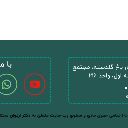
​با م
ای باغ گلدسته، مجتمع
ول، واحد ۲۱۶
​
Copyright © 202