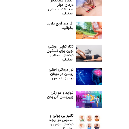
الکترواکوپانکچر
درمان موثر
اختلالات عضلانی
اسکلتی
اگر درد آرنج دارید
بخوانید.
تکار تراپی روشی
نوین برای تسکین
دردهای عضلانی
اسکلتی
نور درمانی افقی
روشن در درمان
بیماری ام اس
فواید و عوارض
ویبریشن کل بدن
تاثیر بی پولی و
استرس در ایجاد
دردهای مزمن و
روان تنی