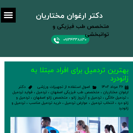
دکتر ارغوان مختاریان
متخصص طب فیزیکی و
توانبخشی
۰۹۱۳۴۳۳۸۸۳۰
بهترین تردمیل برای افراد مبتلا به
زانودرد
۲۶ مرداد ۱۴۰۲
اصول استفاده از تجهیزات ورزشی
دکتر
ارغوان مختاریان
،
متخصص طب فیزیکی اصفهان
،
تردمیل
،
فواید تردمیل
،
تردمیل خانگی
،
تردمیل و آرتروز زانو
،
متخصص زانو اصفهان
،
تردمیل و
زانو درد
،
انتخاب تردمیل
،
عوارض تردمیل
،
خرید تردمیل مناسب
،
تردمیل و
زانودرد