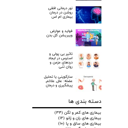
نور درمانی افقی
روشن در درمان
بیماری ام اس
فواید و عوارض
ویبریشن کل بدن
تاثیر بی پولی و
استرس در ایجاد
دردهای مزمن و
روان تنی
سارکوپنی یا تحلیل
عضله: علل, علائم,
★
★
پیشگیری و درمان
دسته بندی ها
بیماری های کمر و لگن
(۳۴)
بیماری های ران و زانو
(۱۲)
بیماری های ساق و پا
(۱۰)