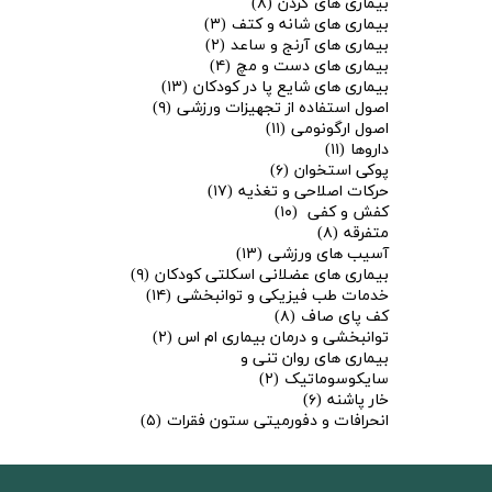
بیماری های گردن
(۸)
بیماری های شانه و کتف
(۳)
بیماری های آرنج و ساعد
(۲)
بیماری های دست و مچ
(۴)
بیماری های شایع پا در کودکان
(۱۳)
اصول استفاده از تجهیزات ورزشی
(۹)
اصول ارگونومی
(۱۱)
داروها
(۱۱)
پوکی استخوان
(۶)
حرکات اصلاحی و تغذیه
(۱۷)
کفش و کفی
(۱۰)
متفرقه
(۸)
آسیب های ورزشی
(۱۳)
بیماری های عضلانی اسکلتی کودکان
(۹)
خدمات طب فیزیکی و توانبخشی
(۱۴)
کف پای صاف
(۸)
توانبخشی و درمان بیماری ام اس
(۲)
بیماری های روان تنی و
سایکوسوماتیک
(۲)
خار پاشنه
(۶)
انحرافات و دفورمیتی ستون فقرات
(۵)