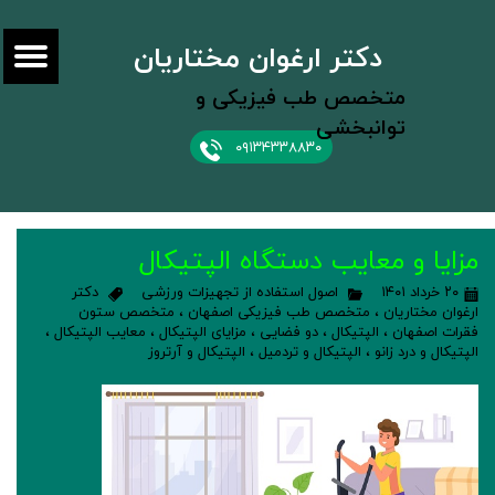
دکتر ارغوان مختاریان
متخصص طب فیزیکی و
توانبخشی
۰۹۱۳۴۳۳۸۸۳۰
مزایا و معایب دستگاه الپتیکال
۲۰ خرداد ۱۴۰۱
اصول استفاده از تجهیزات ورزشی
دکتر
ارغوان مختاریان
،
متخصص طب فیزیکی اصفهان
،
متخصص ستون
فقرات اصفهان
،
الپتیکال
،
دو فضایی
،
مزایای الپتیکال
،
معایب الپتیکال
،
الپتیکال و درد زانو
،
الپتیکال و تردمیل
،
الپتیکال و آرتروز