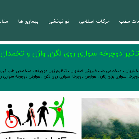
ات مطب
حرکات اصلاحی
توانبخشی
بیماری ها
مقال
اثیر دوچرخه سواری روی لگن, واژن و تخمدان
ختاریان
،
متخصص طب فیزیکی اصفهان
،
تنظیم زین دوچرخه
،
متخصص طب فیزیک
چرخه سواری برای زنان
،
عوارض دوچرخه سواری روی لگن
،
عوارض دوچرخه سواری ر