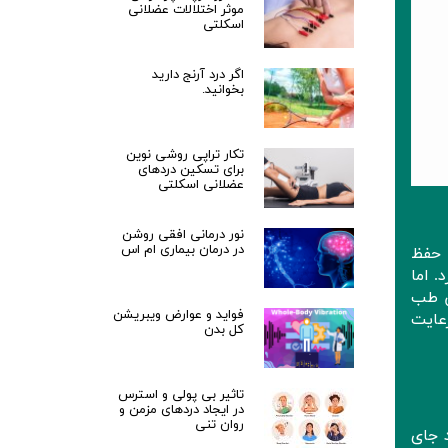
موثر اختلالات عضلانی
اسکلتی
اگر درد آرنج دارید
بخوانید.
تکار تراپی روشی نوین
برای تسکین دردهای
عضلانی اسکلتی
نور درمانی افقی روشن
در درمان بیماری ام اس
 حفظ
 اما
ص طب
فواید و عوارض ویبریشن
عایت
کل بدن
تاثیر بی پولی و استرس
در ایجاد دردهای مزمن و
روان تنی
 جای