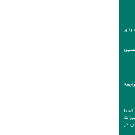
ا بر
عمیق
اجعه
ه با
هیزات
ص در