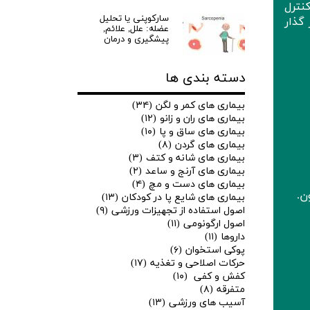
کنترل
سارکوپنی یا تحلیل
 گذار
عضله: علل, علائم,
پیشگیری و درمان
دسته بندی ها
بیماری های کمر و لگن
(۳۴)
بیماری های ران و زانو
(۱۲)
بیماری های ساق و پا
(۱۰)
بیماری های گردن
(۸)
بیماری های شانه و کتف
(۳)
بیماری های آرنج و ساعد
(۲)
بیماری های دست و مچ
(۴)
ن.
بیماری های شایع پا در کودکان
(۱۳)
اصول استفاده از تجهیزات ورزشی
(۹)
اصول ارگونومی
(۱۱)
داروها
(۱۱)
پوکی استخوان
(۶)
حرکات اصلاحی و تغذیه
(۱۷)
کفش و کفی
(۱۰)
متفرقه
(۸)
آسیب های ورزشی
(۱۳)