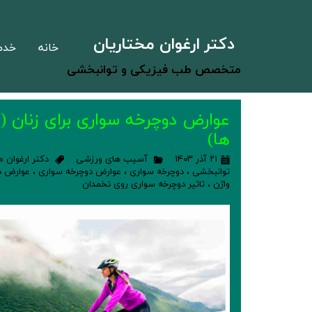
دکتر ارغوان مختاریان
خانه
خدم
متخصص طب فیزیکی و توانبخشی
عوارض دوچرخه سواری برای زنان (ت
ها)
۲۱ آذر ۱۴۰۳
آسیب های ورزشی
دکتر ارغوان م
توانبخشی
،
دوچرخه سواری
،
عوارض دوچرخه سواری
،
عوارض دو
واژن
،
تاثیر دوچرخه سواری روی تخمدان