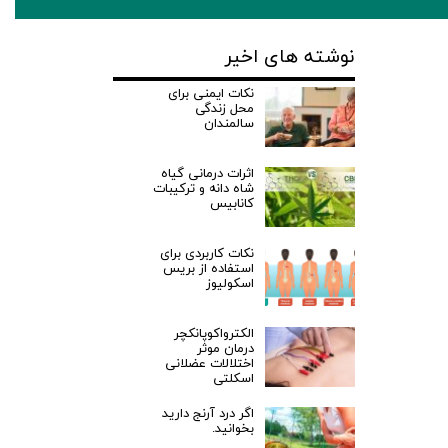
نوشته های اخیر
نکات ایمنی برای
محل زندگی
سالمندان
اثرات درمانی گیاه
شاه دانه و ترکیبات
کانابیس
نکات کاربردی برای
استفاده از بریس
اسکولیوز
الکترواکوپانکچر
درمان موثر
اختلالات عضلانی
اسکلتی
اگر درد آرنج دارید
بخوانید.