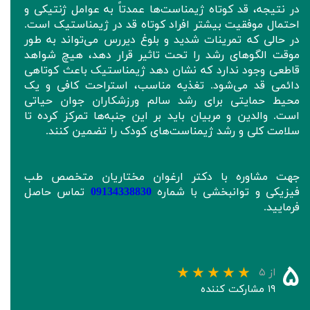
در نتیجه، قد کوتاه ژیمناست‌ها عمدتاً به عوامل ژنتیکی و
احتمال موفقیت بیشتر افراد کوتاه قد در ژیمناستیک است.
در حالی که تمرینات شدید و بلوغ دیررس می‌تواند به طور
موقت الگوهای رشد را تحت تاثیر قرار دهد، هیچ شواهد
قاطعی وجود ندارد که نشان دهد ژیمناستیک باعث کوتاهی
دائمی قد می‌شود. تغذیه مناسب، استراحت کافی و یک
محیط حمایتی برای رشد سالم ورزشکاران جوان حیاتی
است. والدین و مربیان باید بر این جنبه‌ها تمرکز کرده تا
سلامت کلی و رشد ژیمناست‌های کودک را تضمین کنند.
جهت مشاوره با دکتر ارغوان مختاریان متخصص طب
فیزیکی و توانبخشی با شماره
09134338830
تماس حاصل
فرمایید.
۵
از ۵
۱۹ مشارکت کننده