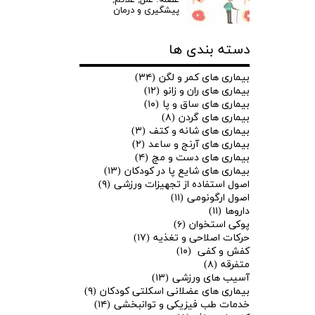
عضله: علل, علائم,
پیشگیری و درمان
دسته بندی ها
بیماری های کمر و لگن
(۳۴)
بیماری های ران و زانو
(۱۲)
بیماری های ساق و پا
(۱۰)
بیماری های گردن
(۸)
بیماری های شانه و کتف
(۳)
بیماری های آرنج و ساعد
(۲)
بیماری های دست و مچ
(۴)
بیماری های شایع پا در کودکان
(۱۳)
اصول استفاده از تجهیزات ورزشی
(۹)
★
★
اصول ارگونومی
(۱۱)
داروها
(۱۱)
پوکی استخوان
(۶)
حرکات اصلاحی و تغذیه
(۱۷)
کفش و کفی
(۱۰)
متفرقه
(۸)
آسیب های ورزشی
(۱۳)
بیماری های عضلانی اسکلتی کودکان
(۹)
خدمات طب فیزیکی و توانبخشی
(۱۴)