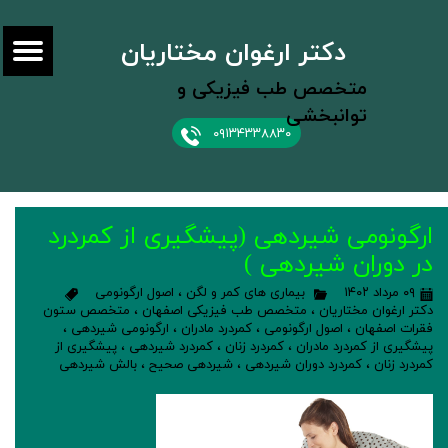
دکتر ارغوان مختاریان
متخصص طب فیزیکی و
توانبخشی
۰۹۱۳۴۳۳۸۸۳۰
ارگونومی شیردهی (پیشگیری از کمردرد
در دوران شیردهی )
۰۹ مرداد ۱۴۰۲
بیماری های کمر و لگن
،
اصول ارگونومی
دکتر ارغوان مختاریان
،
متخصص طب فیزیکی اصفهان
،
متخصص ستون
فقرات اصفهان
،
اصول ارگونومی
،
کمردرد مادران
،
ارگونومی شیردهی
،
پیشگیری از کمردرد مادران
،
کمردرد زنان
،
کمردرد شیردهی
،
پیشگیری از
کمردرد زنان
،
کمردرد دوران شیردهی
،
شیردهی صحیح
،
بالش شیردهی