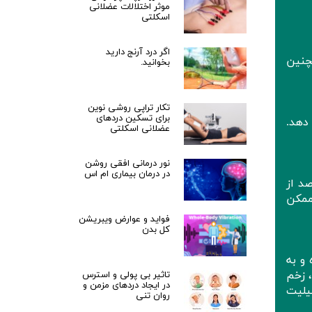
موثر اختلالات عضلانی
اسکلتی
اگر درد آرنج دارید
چنین
بخوانید.
تکار تراپی روشی نوین
برای تسکین دردهای
 دهد.
عضلانی اسکلتی
نور درمانی افقی روشن
در درمان بیماری ام اس
یژه در ناحیه کمری ستون فقرات همراه باشد. طبق یک مطالعه، تا 25 درصد از
 ممکن
فواید و عوارض ویبریشن
کل بدن
و به
 زخم
تاثیر بی پولی و استرس
در ایجاد دردهای مزمن و
یلیت
روان تنی