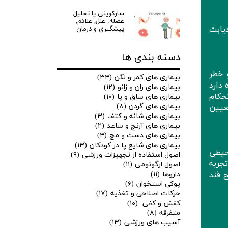
سارکوپنی یا تحلیل
عضله: علل, علائم,
یابت
پیشگیری و درمان
دسته بندی ها
 خطر
بیماری های کمر و لگن
(۳۴)
دارد
بیماری های ران و زانو
(۱۲)
حکام
بیماری های ساق و پا
(۱۰)
بیماری های گردن
(۸)
عیین
بیماری های شانه و کتف
(۳)
بیماری های آرنج و ساعد
(۲)
بیماری های دست و مچ
(۴)
بیماری های شایع پا در کودکان
(۱۳)
حیطی
اصول استفاده از تجهیزات ورزشی
(۹)
تجربه
اصول ارگونومی
(۱۱)
داروها
(۱۱)
 قند
پوکی استخوان
(۶)
حرکات اصلاحی و تغذیه
(۱۷)
کفش و کفی
(۱۰)
متفرقه
(۸)
آسیب های ورزشی
(۱۳)