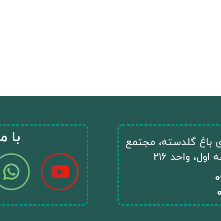
​با م
ای باغ گلدسته، مجتمع
ول، واحد ۲۱۶
​