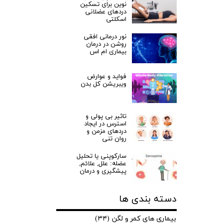
نوین برای تسکین
دردهای عضلانی
اسکلتی
نور درمانی افقی
روشن در درمان
بیماری ام اس
فواید و عوارض
ویبریشن کل بدن
تاثیر بی پولی و
استرس در ایجاد
دردهای مزمن و
روان تنی
سارکوپنی یا تحلیل
عضله: علل, علائم,
پیشگیری و درمان
دسته بندی ها
بیماری های کمر و لگن
(۳۴)