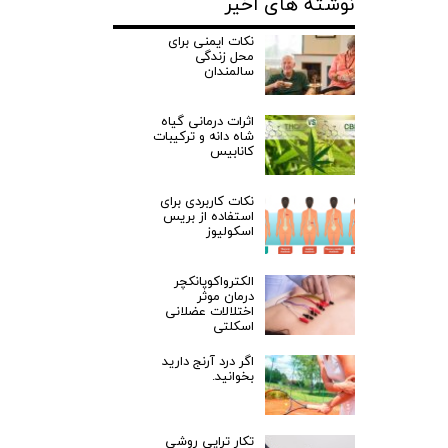
نوشته های اخیر
نکات ایمنی برای
محل زندگی
سالمندان
اثرات درمانی گیاه
شاه دانه و ترکیبات
کانابیس
نکات کاربردی برای
استفاده از بریس
اسکولیوز
الکترواکوپانکچر
درمان موثر
اختلالات عضلانی
اسکلتی
اگر درد آرنج دارید
بخوانید.
تکار تراپی روشی