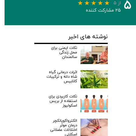
۵
از ۵
۲۵ مشارکت کننده
نوشته های اخیر
نکات ایمنی برای
محل زندگی
سالمندان
اثرات درمانی گیاه
شاه دانه و ترکیبات
کانابیس
نکات کاربردی برای
استفاده از بریس
اسکولیوز
الکترواکوپانکچر
درمان موثر
اختلالات عضلانی
اسکلتی