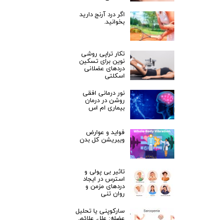
اگر درد آرنج دارید
بخوانید.
تکار تراپی روشی
نوین برای تسکین
دردهای عضلانی
اسکلتی
نور درمانی افقی
روشن در درمان
بیماری ام اس
فواید و عوارض
ویبریشن کل بدن
تاثیر بی پولی و
استرس در ایجاد
دردهای مزمن و
روان تنی
سارکوپنی یا تحلیل
عضله: علل, علائم,