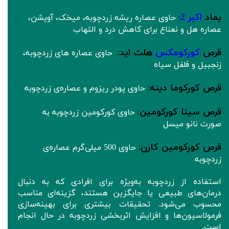
پماد
اکبر 2
:
حاوی عصاره ریشه زردچوبه، میخک، آویشن،
عصاره هل و نعناع برای کاهش درد و التهاب
قرص
کورکومکس
هلث اید
:
حاوی عصاره ها‌ی زردچوبه،
زنجبیل و فلفل سیاه
قرص کورکوما دینه
:
حاوی پودر ریزوم و عصاره‌ی زردچوبه
قرص سینا کورکومین
:
حاوی کورکومین زردچوبه به
صورت نانو میسل
قرص کورکومین کارن
:
حاوی 500 میلی‌گرم عصاره‌ی
زردچوبه
استفاده از زردچوبه به‌ویژه برای افرادی که به دنبال
درمان‌های طبیعی یا جایگزین هستند، گزینه‌ای مناسب
محسوب می‌شود. تحقیقات بیشتری برای بهینه‌سازی
فرمولاسیون‌ها و افزایش اثربخشی زردچوبه در حال انجام
است.