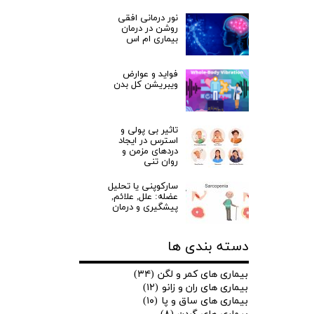
نور درمانی افقی
روشن در درمان
بیماری ام اس
فواید و عوارض
ویبریشن کل بدن
تاثیر بی پولی و
استرس در ایجاد
دردهای مزمن و
روان تنی
سارکوپنی یا تحلیل
عضله: علل, علائم,
پیشگیری و درمان
دسته بندی ها
بیماری های کمر و لگن
(۳۴)
بیماری های ران و زانو
(۱۲)
بیماری های ساق و پا
(۱۰)