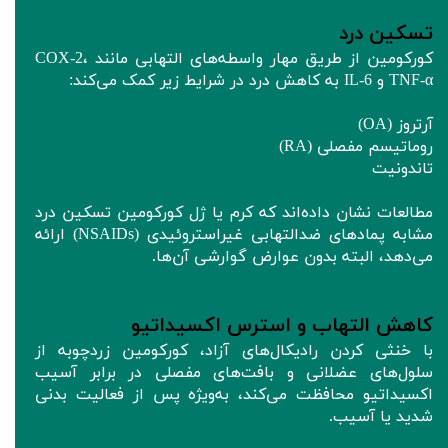
تسکین درد
کورکومین از طریق مهار واسطه‌های التهابی مانند COX-2،
TNF-α و IL-6 به کاهش درد در شرایط زیر کمک می‌کند:
آرتروز (OA)
روماتیسم مفصلی (RA)
تاندونیت
مطالعات نشان داده‌اند که کرم یا ژل کورکومین تسکین درد
مشابه پمادهای ضدالتهابی غیراستروئیدی (NSAIDs) ارائه
می‌دهد، البته بدون عوارض گوارشی آن‌ها.
کاهش التهاب و استرس اکسیداتیو
با خنثی کردن رادیکال‌های آزاد، کورکومین زردچوبه از
سلول‌های عضلانی و بافت‌های مفصلی در برابر آسیب
اکسیداتیو محافظت می‌کند، به‌ویژه پس از فعالیت بدنی
شدید یا آسیب.