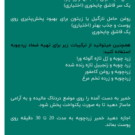
یک سر قاشق چایخوری (اختیاری)
روغن حامل نارگیل یا زیتون برای بهبود پخش‌پذیری روی
پوست و جذب بهتر (اختیاری)
یک قاشق چایخوری
همچنین میتوانید از ترکیبات زیر برای تهیه ضماد زردچوبه
استفاده کنید
:
زرد چوبه و ژل تازه آلوئه ورا
زرد چوبه و زنجبیل تازه رنده شده
زردچوبه و روغن کامفور
زردچوبه و زرده تخم مرغ
خمیر به دست آمده را روی موضع دردناک مالیده و به آرامی
ماساژ دهید تا به صورت یکنواخت پخش شود.
اجازه دهید خمیر زردچوبه به مدت 20 تا 30 دقیقه روی
پوست بماند.