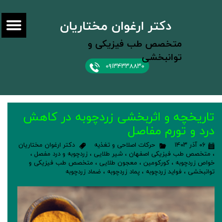
دکتر ارغوان مختاریان
متخصص طب فیزیکی و
توانبخشی
۰۹۱۳۴۳۳۸۸۳۰
تاریخچه و اثربخشی زردچوبه در کاهش
درد و تورم مفاصل
۰۶ آذر ۱۴۰۳
حرکات اصلاحی و تغذیه
دکتر ارغوان مختاریان
،
متخصص طب فیزیکی اصفهان
،
شیر طلایی
،
زردچوبه و درد مفصل
،
خواص زردچوبه
،
کورکومین
،
معجون طلایی
،
متخصص طب فیزیکی و
توانبخشی
،
فواید زردچوبه
،
پماد زردچوبه
،
ضماد زردچوبه