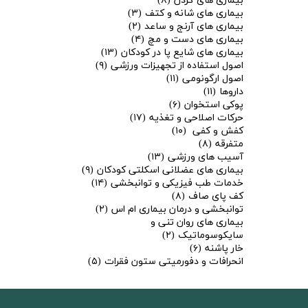
بیماری های گردن
(۸)
بیماری های شانه و کتف
(۳)
بیماری های آرنج و ساعد
(۲)
بیماری های دست و مچ
(۴)
بیماری های شایع پا در کودکان
(۱۳)
اصول استفاده از تجهیزات ورزشی
(۹)
اصول ارگونومی
(۱۱)
داروها
(۱۱)
پوکی استخوان
(۶)
حرکات اصلاحی و تغذیه
(۱۷)
کفش و کفی
(۱۰)
متفرقه
(۸)
آسیب های ورزشی
(۱۳)
بیماری های عضلانی اسکلتی کودکان
(۹)
خدمات طب فیزیکی و توانبخشی
(۱۴)
کف پای صاف
(۸)
توانبخشی و درمان بیماری ام اس
(۲)
بیماری های روان تنی و
سایکوسوماتیک
(۲)
خار پاشنه
(۶)
انحرافات و دفورمیتی ستون فقرات
(۵)