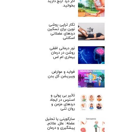
اگر درد آرنج دارید
بخوانید.
تکار تراپی روشی
نوین برای تسکین
دردهای عضلانی
اسکلتی
نور درمانی افقی
روشن در درمان
بیماری ام اس
فواید و عوارض
ویبریشن کل بدن
تاثیر بی پولی و
استرس در ایجاد
دردهای مزمن و
روان تنی
سارکوپنی یا تحلیل
عضله: علل, علائم,
پیشگیری و درمان