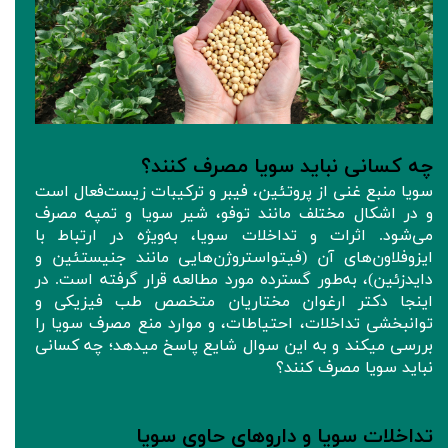
چه کسانی نباید سویا مصرف کنند؟
سویا منبع غنی از پروتئین، فیبر و ترکیبات زیست‌فعال است
و در اشکال مختلف مانند توفو، شیر سویا و تمپه مصرف
می‌شود. اثرات و تداخلات سویا، به‌ویژه در ارتباط با
ایزوفلاون‌های آن (فیتواستروژن‌هایی مانند جنیستئین و
دایدزئین)، به‌طور گسترده مورد مطالعه قرار گرفته است. در
اینجا دکتر ارغوان مختاریان متخصص طب فیزیکی و
توانبخشی تداخلات، احتیاطات، و موارد منع مصرف سویا را
بررسی میکند و به این سوال شایع پاسخ میدهد؛ چه کسانی
نباید سویا مصرف کنند؟
تداخلات سویا و داروهای حاوی سویا