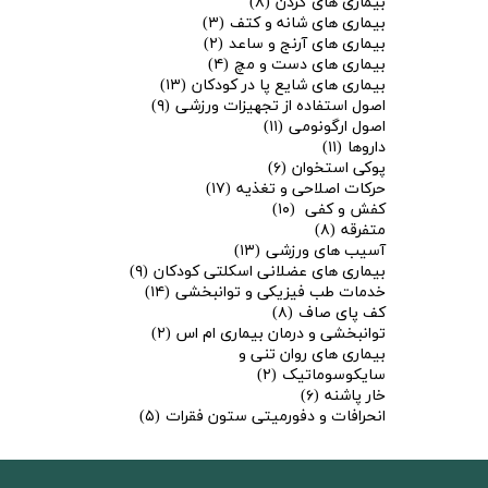
بیماری های گردن
(۸)
بیماری های شانه و کتف
(۳)
بیماری های آرنج و ساعد
(۲)
بیماری های دست و مچ
(۴)
بیماری های شایع پا در کودکان
(۱۳)
اصول استفاده از تجهیزات ورزشی
(۹)
اصول ارگونومی
(۱۱)
داروها
(۱۱)
پوکی استخوان
(۶)
حرکات اصلاحی و تغذیه
(۱۷)
کفش و کفی
(۱۰)
متفرقه
(۸)
آسیب های ورزشی
(۱۳)
بیماری های عضلانی اسکلتی کودکان
(۹)
خدمات طب فیزیکی و توانبخشی
(۱۴)
کف پای صاف
(۸)
توانبخشی و درمان بیماری ام اس
(۲)
بیماری های روان تنی و
سایکوسوماتیک
(۲)
خار پاشنه
(۶)
انحرافات و دفورمیتی ستون فقرات
(۵)