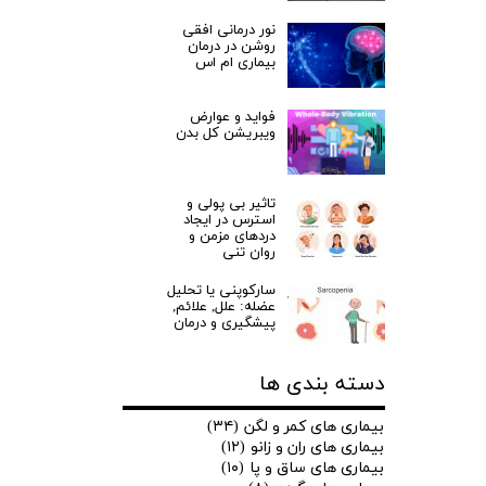
نور درمانی افقی
روشن در درمان
بیماری ام اس
فواید و عوارض
ویبریشن کل بدن
تاثیر بی پولی و
استرس در ایجاد
دردهای مزمن و
روان تنی
سارکوپنی یا تحلیل
عضله: علل, علائم,
پیشگیری و درمان
دسته بندی ها
بیماری های کمر و لگن
(۳۴)
بیماری های ران و زانو
(۱۲)
بیماری های ساق و پا
(۱۰)