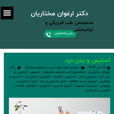
دکتر ارغوان مختاریان
متخصص طب فیزیکی و
توانبخشی
۰۹۱۳۴۳۳۸۸۳۰
استرس و بدن درد
۲۵ تیر ۱۴۰۳
بیماری های روان تنی و سایکوسوماتیک
دکتر
ارغوان مختاریان
،
متخصص طب فیزیکی اصفهان
،
استرس
،
استرس و
بدن درد
،
استرس و درد
،
استرس و کمردرد
،
استرس و گردن درد
،
استرس و
روماتیم
،
استرس و درد مفاصل
،
تاثیر استرس بر درد
،
تاثیر استرس بر
بهبودی
،
مدیریت استرس
،
کنترل استرس
،
استرس و گرفتگی عضلات
،
استرس و اسپاسم