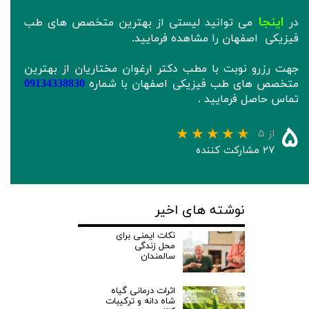
اینجا
در
می توانید لیستی از بهترین متخصص های طب
فیزیکی اصفهان را مشاهده فرمایید.
جهت رزرو نوبت با مطب دکتر ارغوان مختاریان از بهترین
متخصص های طب فیزیکی اصفهان با شماره
09134338830
تماس حاصل فرمایید .
۵
از ۵
۲۷ مشارکت کننده
نوشته های اخیر
نکات ایمنی برای
محل زندگی
سالمندان
اثرات درمانی گیاه
شاه دانه و ترکیبات