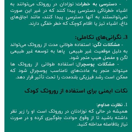
-
دسترسی به خطرات
: نوزادان در روروئک‌ می‌توانند به
اشیاء خطرناکی دسترسی پیدا کنند که در غیر این صورت
نمی‌توانستند به آنها دسترسی پیدا کنند، مانند اجاق‌های
داغ، اشیاء تیز یا اقلام کوچک که خطر خفگی دارند.
3. نگرانی‌های تکاملی:
-
مشکلات لگن
: استفاده طولانی مدت از روروئک‌ می‌تواند
به دلیل موقعیت غیر طبیعی پاها به توسعه غیر طبیعی
لگن و مفصل هیپ منجر شود.
-
مشکلات پوسچر
ال: استفاده طولانی از روروئک ها
میتواند منجر به عادت‌های نامناسب پوسچرال شود که
ممکن است رشد فیزیکی بلندمدت را تحت تأثیر قرار دهد.
نکات ایمنی برای استفاده از روروئک‌ کودک
1.
نظارت مداوم
:
همیشه در حالی که نوزادتان در روروئک‌ است او را زیر نظر
داشته باشید تا از وقوع حوادث جلوگیری کرده و در صورت
نیاز بلافاصله مداخله کنید.