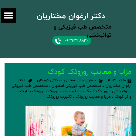
دکتر ارغوان مختاریان
متخصص طب فیزیکی و
توانبخشی
۰۹۱۳۴۳۳۸۸۳۰
مزایا و معایب روروئک کودک
۱۰ تیر ۱۴۰۳
بیماری های عضلانی اسکلتی کودکان
دکتر
ارغوان مختاریان
،
متخصص طب فیزیکی اصفهان
،
متخصص طب فیزیکی
و توانبخشی
،
روروئک کودک
،
مزایا و معایب روروک
،
روروئک خطرات
،
واکر کودک
،
مزایا و معایب روروئک
،
تاثیرات روروئک