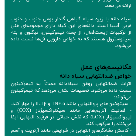
ارائه می‌دهد.
سیاه‌ دانه یا زیره سیاه گیاهی گلدار بومی جنوب و جنوب
غربی آسیا است. دانه‌های این گیاه دارای مجموعه‌ای غنی
از ترکیبات زیست‌فعال، از جمله تیموکینون، نیگلون و بتا-
سیتوسترول هستند که به خواص دارویی آن‌ها نسبت داده
می‌شود.
مکانیسم‌های عمل
خواص ضدالتهابی سیاه دانه
اثرات ضدالتهابی روغن سیاه‌دانه عمدتاً به تیموکینون
نسبت داده می‌شود. تحقیقات نشان می‌دهد که تیموکینون
می‌تواند:
- سیتوکین‌های پروالتهابی مانند TNF-α و IL-1β را مهار کند.
- فعالیت آنزیم‌هایی مانند سیکلواکسیژناز (COX) و
لیپواکسیژناز (LOX) که نقش‌ حیاتی در فرآیند التهابی ایفا
می‌کنند را سرکوب کند.
- کاهش نشانگرهای التهابی در شرایطی مانند آرتریت و آسم