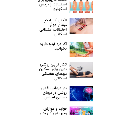
استفاده از بریس
اسکولیوز
الکترواکوپانکچر
درمان موثر
اختلالات عضلانی
اسکلتی
اگر درد آرنج دارید
بخوانید.
تکار تراپی روشی
نوین برای تسکین
دردهای عضلانی
اسکلتی
نور درمانی افقی
روشن در درمان
بیماری ام اس
فواید و عوارض
ویبریشن کل بدن