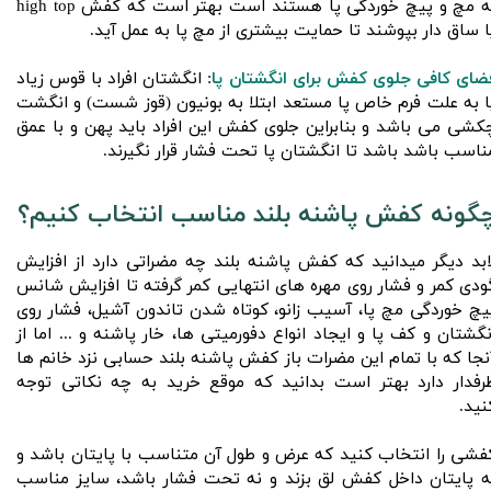
به مچ و پیچ خوردگی پا هستند است بهتر است که کفش high top
ا ساق دار بپوشند تا حمایت بیشتری از مچ پا به عمل آید.
ضای کافی جلوی کفش برای انگشتان پا
: انگشتان افراد با قوس زیاد
ا به علت فرم خاص پا مستعد ابتلا به بونیون (قوز شست) و انگشت
کشی می باشد و بنابراین جلوی کفش این افراد باید پهن و با عمق
ناسب باشد باشد تا انگشتان پا تحت فشار قرار نگیرند.
گونه کفش پاشنه بلند مناسب انتخاب کنیم؟
ابد دیگر میدانید که کفش پاشنه بلند چه مضراتی دارد از افزایش
ودی کمر و فشار روی مهره های انتهایی کمر گرفته تا افزایش شانس
یچ خوردگی مچ پا، آسیب زانو، کوتاه شدن تاندون آشیل، فشار روی
نگشتان و کف پا و ایجاد انواع دفورمیتی ها، خار پاشنه و ... اما از
نجا که با تمام این مضرات باز کفش پاشنه بلند حسابی نزد خانم ها
رفدار دارد بهتر است بدانید که موقع خرید به چه نکاتی توجه
نید. ‌
کفشی را انتخاب کنید که عرض و طول آن متناسب با پایتان باشد و
ه پایتان داخل کفش لق بزند و نه تحت فشار باشد، سایز مناسب