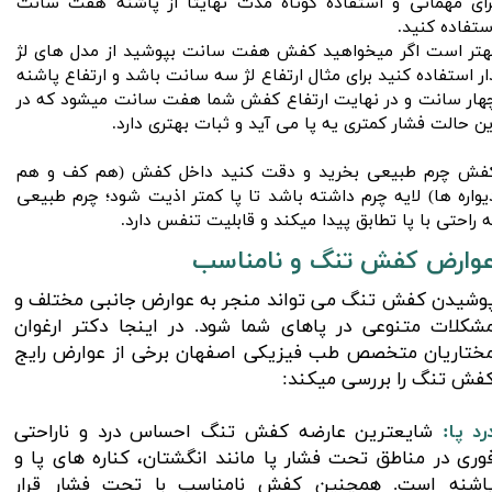
رای مهمانی و استفاده کوتاه مدت نهایتا از پاشنه هفت سانت
ستفاده کنید.
​​​​​​بهتر است اگر میخواهید کفش هفت سانت بپوشید از مدل های لژ
ار استفاده کنید برای مثال ارتفاع لژ سه سانت باشد و ارتفاع پاشنه
هار سانت و در نهایت ارتفاع کفش شما هفت سانت میشود که در
ین حالت فشار کمتری یه پا می آید و ثبات بهتری دارد.
کفش چرم طبیعی بخرید و دقت کنید داخل کفش‌ (هم کف و هم
یواره ها) لایه چرم داشته باشد تا پا کمتر اذیت شود؛ چرم طبیعی
ه راحتی با پا تطابق پیدا میکند و قابلیت تنفس دارد.
عوارض کفش تنگ و نامناسب
وشیدن کفش تنگ می تواند منجر به عوارض جانبی مختلف و
شکلات متنوعی در پاهای شما شود. در اینجا دکتر ارغوان
ختاریان متخصص طب فیزیکی اصفهان برخی از عوارض رایج
فش تنگ را بررسی میکند:
رد پا:
شایعترین عارضه کفش تنگ احساس درد و ناراحتی
وری در مناطق تحت فشار پا مانند انگشتان، کناره های پا و
اشنه است. همچنین کفش نامناسب با تحت فشار قرار