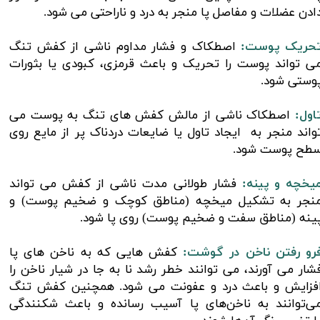
ادن عضلات و مفاصل پا منجر به درد و ناراحتی می شود.
حریک پوست:
اصطکاک و فشار مداوم ناشی از کفش تنگ
ی تواند پوست را تحریک و باعث قرمزی، کبودی یا بثورات
وستی شود.
اول:
اصطکاک ناشی از مالش کفش های تنگ به پوست می
واند منجر به ایجاد تاول یا ضایعات دردناک پر از مایع روی
طح پوست شود.
یخچه و پینه:
فشار طولانی مدت ناشی از کفش می تواند
نجر به تشکیل میخچه (مناطق کوچک و ضخیم پوست) و
ینه (مناطق سفت و ضخیم پوست) روی پا شود.
رو رفتن ناخن در گوشت:
کفش هایی که به ناخن های پا
شار می آورند، می توانند خطر رشد نا به جا در شیار ناخن را
فزایش و باعث درد و عفونت می شود. همچنین کفش‌ تنگ
ی‌توانند به ناخن‌های پا آسیب رسانده و باعث شکنندگی