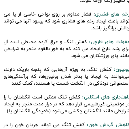
ا تغییر رنگ آن‌ها شوند.
خم های فشاری
: فشار مداوم بر روی نواحی خاصی از پا می
واند باعث ایجاد زخم های فشاری شود که بهبود آنها می تواند
الش برانگیز باشد.
فونت های قارچی:
کفش تنگ و عرق کرده محیطی ایده آل
رای رشد قارچ ایجاد می کند که به طور بالقوه منجر به شرایطی
انند پای ورزشکاران می شود.
ونیون:
کفش‌ تنگ، به‌ ویژه آن‌هایی که پنجه باریک دارند،
ی‌توانند به ایجاد یا بدتر شدن بونیون‌ها، که برآمدگی‌های
ستخوانی دردناکی در انگشت شست پا هستند، کمک کنند.
اهنجاری های اسکلتی:
کفش‌ تنگ ممکن است انگشتان پا را
ر موقعیتی غیرطبیعی قرار دهد که در دراز مدت منجر به ایجاد
رایطی مانند انگشتان چکشی می‌شود (خمیدگی انگشتان پا).
اهش گردش خون:
کفش تنگ می تواند جریان خون را در