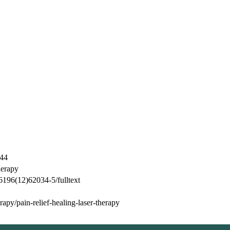
744
erapy
6196(12)62034-5/fulltext
apy/pain-relief-healing-laser-therapy