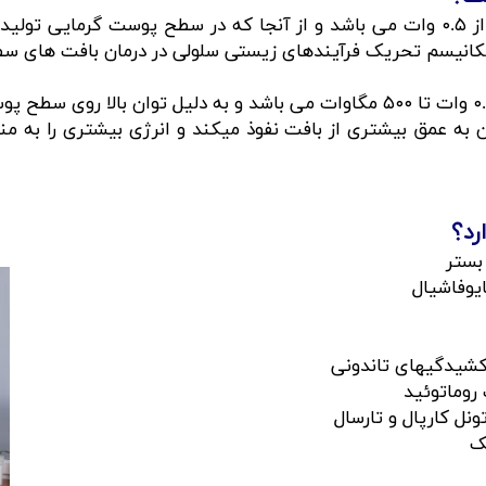
لیزر کم توان یا کلاس III: توان خروجی آن کمتر از ۰.۵ وات می باشد و از آنجا که در
لیزر پرتوان یا کلاس IV: توان خروجی آن در رنج ۰.۵ وات تا ۵۰۰ مگاوات می باشد و
ر پرتوان به عمق بیشتری از بافت نفوذ میکند و انرژی بیشتری را ب
رد؟
بستر
یوفاشیال
کشیدگیهای تاندونی
روماتوئید
نل کارپال و تارسال
ک