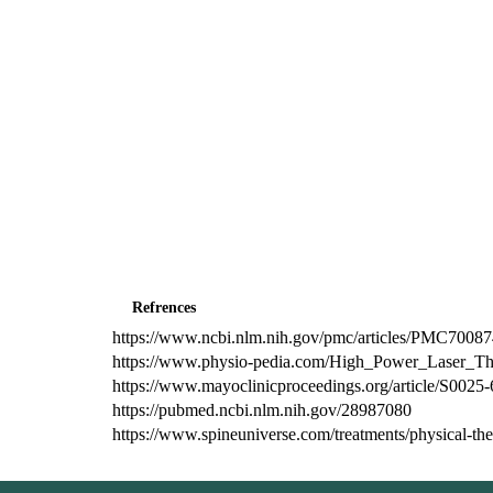
Refrences
http
s://www.ncbi.nlm.nih.gov/pmc/articles/PMC7008
​​​​​​​http
s://www.physio-pedia.com/High_Power_Laser_Th
http
s://www.mayoclinicproceedings.org/article/S0025-
htt
ps://pubmed.ncbi.nlm.nih.gov/28987080
http
s://www.spineuniverse.com/treatments/physical-ther