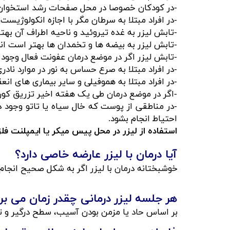
-در کودکان خصوصا در محل صفحات رشد استخوان
​​​​​​​-در افراد مبتلا به سرطان مگر با اجازه انکولوژیست 
-تابش لیزر به غده تیروئید و ناحیه اطراف آن بهت
-تابش لیزر به بیضه ها و تخمدان ها بهتر است ان
-تابش لیزر اگر در موضع درمان عفونت فعال وجود د
-در افراد مبتلا به صرع حساس به نور در موارد ناد
-در افراد مبتلا به هموفیلی و سایر بیماری های انعق
-اگر در موضع درمان طی یک هفته اخیر تزریق کورت
-در مناطقی از پوست که خال سیاه یا تاتو وجود
احتیاط انجام بشود.
استفاده از لیزر در محل پیس میکر یا ایمپلنت فلز
آیا درمان با لیزر عارضه خاصی دارد؟
خوشبختانه درمان با لیزر اگر به شکل صحیح انجام 
هر جلسه لیزر درمانی چقدر زمان می برد؟​​​​​
بر اساس حاد یا مزمن بودن آسیب، سطح درگیر و توان دستگاه لیزر این ز